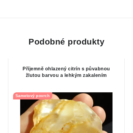
Podobné produkty
u
Příjemně ohlazený citrín s půvabnou
žlutou barvou a lehkým zakalením
Sametový povrch