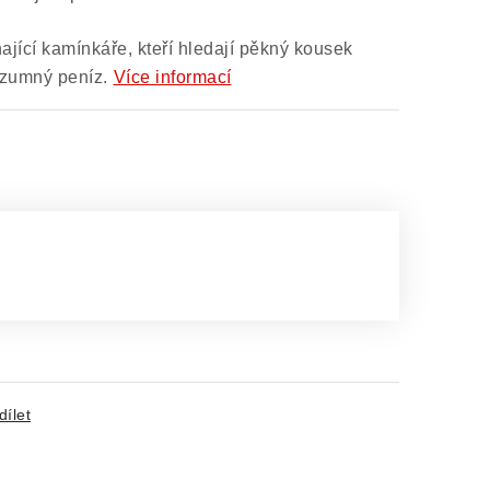
nající kamínkáře, kteří hledají pěkný kousek
ozumný peníz.
Více informací
dílet