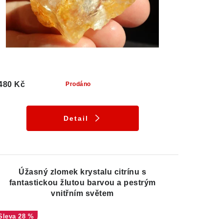
480 Kč
Prodáno
Detail
Úžasný zlomek krystalu citrínu s
fantastickou žlutou barvou a pestrým
vnitřním světem
28 %