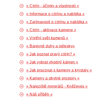
» Citrín - účinky a vlastnosti «
» Informace o citrínu a nabídka «
» Zajímavosti o citrínu a nabídka «
» Citrín - aktivace kamene «
» Vnitřní svět kamenů «
» Barevné duhy a odlesky«
» Jak poznat pravý citrín? «
» Jak vybrat vhodný kámen «
» Jak pracovat s kameny a krystaly «
» Kameny a obytné prostory «
» Naleziště minerálů - Kněževes «
» Náš příběh «