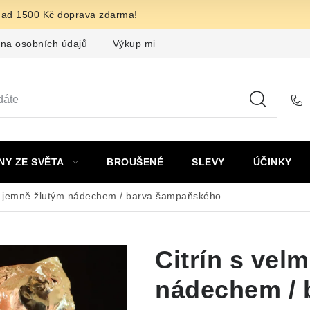
nad 1500 Kč doprava zdarma!
na osobních údajů
Výkup minerálů a drahých kamenů
F
NY ZE SVĚTA
BROUŠENÉ
SLEVY
ÚČINKY
mi jemně žlutým nádechem / barva šampaňského
Citrín s vel
nádechem / 