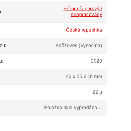
Přírodní / surový /
a
neopracovaný
Česká republika
zu:
Kněževes (Vysočina)
u:
2020
40 x 25 x 18 mm
22 g
Položka byla vyprodána…