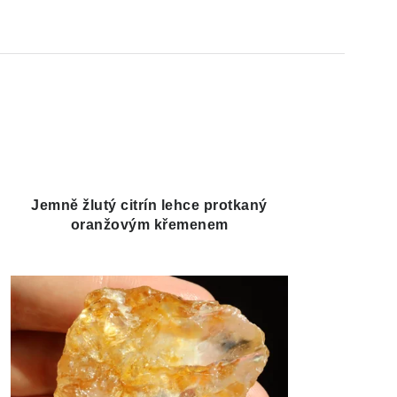
Jemně žlutý citrín lehce protkaný
oranžovým křemenem