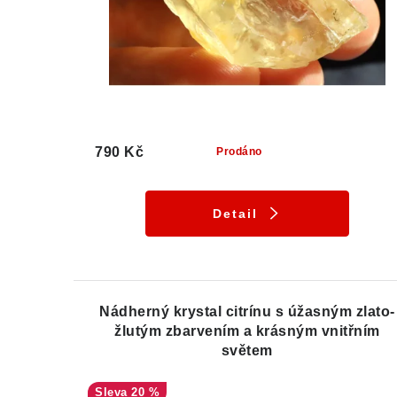
790 Kč
Prodáno
Detail
Nádherný krystal citrínu s úžasným zlato-
žlutým zbarvením a krásným vnitřním
světem
20 %