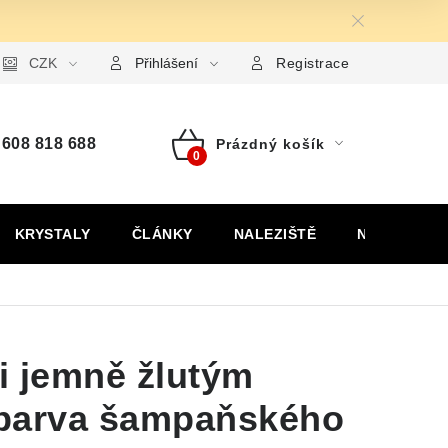
ormulář pro uplatnění reklamace
CZK
Formulář pro odstoupení od
Přihlášení
Registrace
608 818 688
Prázdný košík
Nákupní
košík
KRYSTALY
ČLÁNKY
NALEZIŠTĚ
NÁŠ PŘÍBĚH
mi jemně žlutým
barva šampaňského