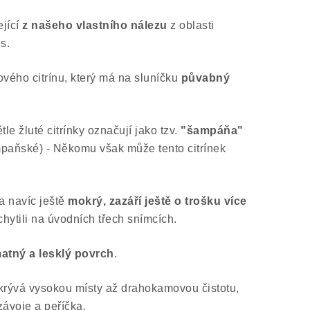
jící
z našeho vlastního nálezu
z oblasti
s.
vého citrínu, který má na sluníčku
půvabný
tle žluté citrínky označují jako tzv.
"šampáňa"
mpaňské) - Někomu však může tento citrínek
 a navíc ještě
mokrý, zazáří ještě o trošku více
chytili na úvodních třech snímcích.
atný a lesklý povrch
.
rývá vysokou místy až drahokamovou čistotu,
závoje a peříčka.