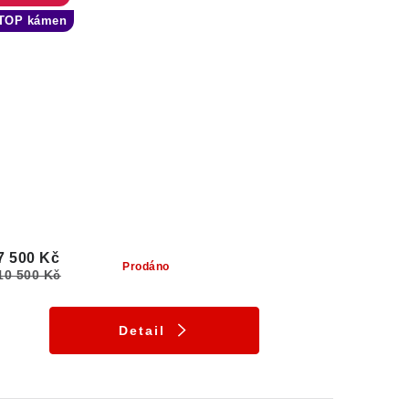
TOP kámen
7 500 Kč
Prodáno
10 500 Kč
Detail