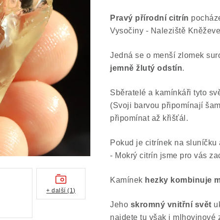
Pravý přírodní citrín
pocháze
Vysočiny - Naleziště Kněževe
Jedná se o menší zlomek suro
jemně žlutý odstín
.
Sběratelé a kamínkáři tyto svě
(Svoji barvou připomínají ša
připomínat až křišťál.
Pokud je citrínek na sluníčku
- Mokrý citrín jsme pro vás za
Kamínek
hezky kombinuje m
+ další (1)
Jeho
skromný vnitřní svět
uk
najdete tu však i mlhovinové 