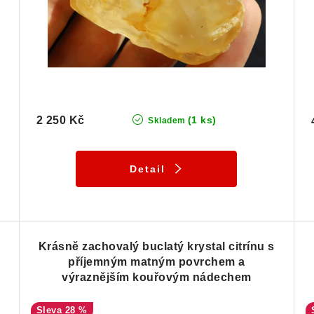
2 250 Kč
(1 ks)
Skladem
Detail
Krásně zachovalý buclatý krystal citrínu s
příjemným matným povrchem a
výraznějším kouřovým nádechem
28 %