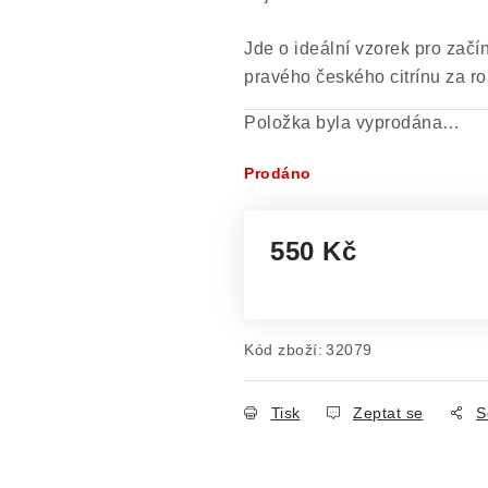
Jde o ideální vzorek pro začí
pravého českého citrínu za r
Položka byla vyprodána…
Prodáno
550 Kč
Měrná cena:
Kód zboží:
32079
Tisk
Zeptat se
S