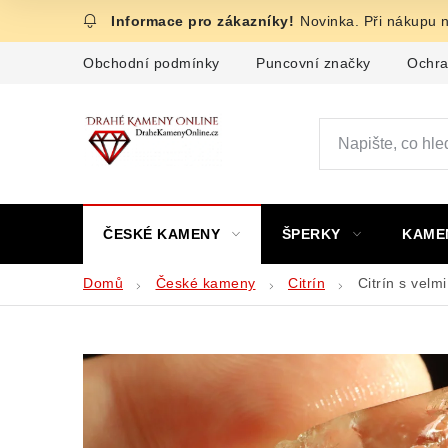
Přejít
Novinka. Při nákupu 
na
obsah
Obchodní podmínky
Puncovní značky
Ochra
ČESKÉ KAMENY
ŠPERKY
KAME
Domů
České kameny
Citrín
Citrín s vel