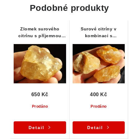
Podobné produkty
Zlomek surového
Surové citríny v
citrínu s příjemnou
kombinaci s
žlutou barvou -
oranžovým křemenem -
Vysočina
Série 3 ks
650 Kč
400 Kč
Prodáno
Prodáno
Detail
Detail