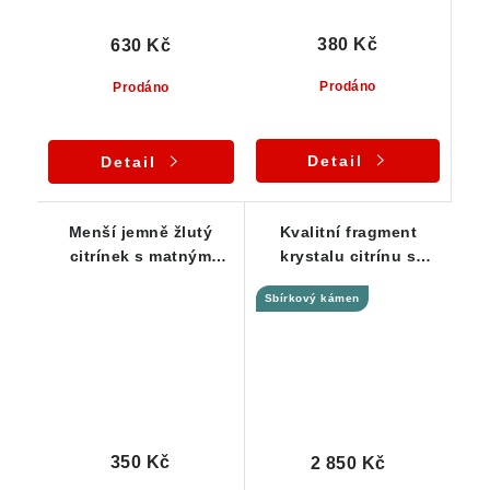
380 Kč
630 Kč
Prodáno
Prodáno
Detail
Detail
Menší jemně žlutý
Kvalitní fragment
citrínek s matným
krystalu citrínu s
povrchem
krásnou žlutou barvou
Sbírkový kámen
350 Kč
2 850 Kč