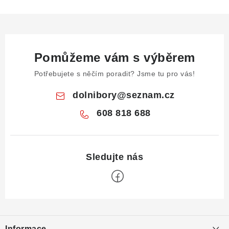
Pomůžeme vám s výběrem
Potřebujete s něčím poradit? Jsme tu pro vás!
dolnibory
@
seznam.cz
608 818 688
Z
á
Informace