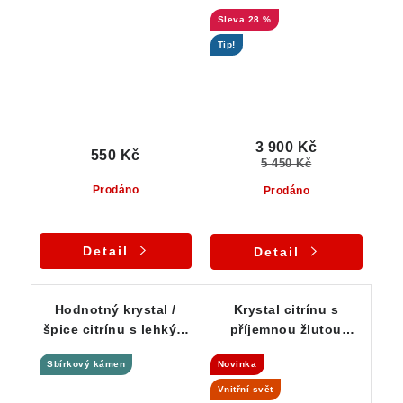
tóny protkaný
s příjemným matným
28 %
oranžovým křemenem
povrchem a
výraznějším kouřovým
Tip!
nádechem
3 900 Kč
550 Kč
5 450 Kč
Prodáno
Prodáno
Detail
Detail
Hodnotný krystal /
Krystal citrínu s
špice citrínu s lehkým
příjemnou žlutou
kouřovým nádechem
barvou a kouřovými
Sbírkový kámen
Novinka
podtóny
Vnitřní svět