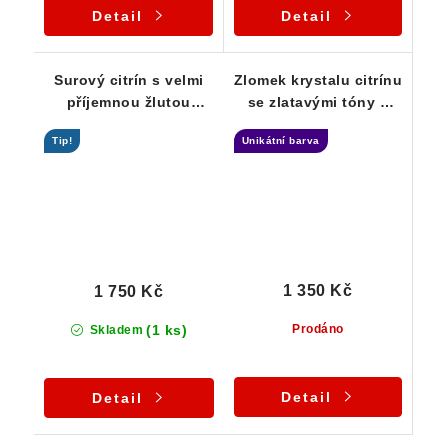
Detail
Detail
Surový citrín s velmi
Zlomek krystalu citrínu
příjemnou žlutou
se zlatavými tóny a
barvou / Vysočina
kouřovým nádechem
Tip!
Unikátní barva
1 350 Kč
1 750 Kč
(1 ks)
Prodáno
Skladem
Detail
Detail