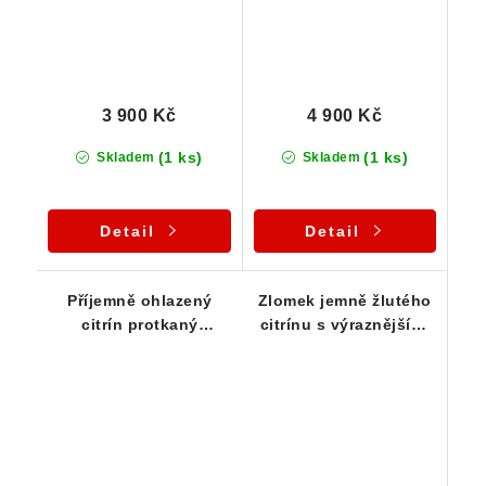
3 900 Kč
4 900 Kč
(1 ks)
(1 ks)
Skladem
Skladem
Detail
Detail
Příjemně ohlazený
Zlomek jemně žlutého
citrín protkaný
citrínu s výraznějšími
oranžovým křemenem
kouřovými tóny