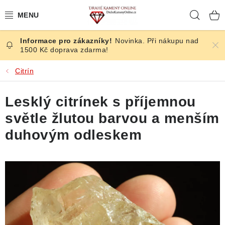
Přejít
Hleda
na
obsah
Novinka. Při nákupu nad
ČESKÉ KAMENY
1500 Kč doprava zdarma!
ŠPERKY
Citrín
KAMENY ZE SVĚTA
Lesklý citrínek s příjemnou
světle žlutou barvou a menším
BROUŠENÉ
duhovým odleskem
SLEVY
ÚČINKY
KRYSTALY