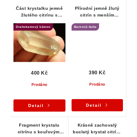
Část krystalku jemně
Přírodní jemně žlutý
žlutého citrínu s
citrín s menším
decentními kouřovými
duhovým odleskem
Drahokamový kámen
Barevná duha
tóny
390 Kč
400 Kč
Prodáno
Prodáno
Detail
Detail
Fragment krystalu
Krásně zachovalý
citrínu s kouřovými
buclatý krystal citrínu