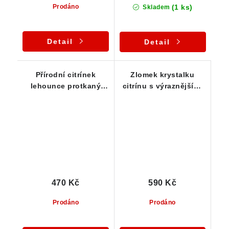
(1 ks)
Prodáno
Skladem
Detail
Detail
Přírodní citrínek
Zlomek krystalku
lehounce protkaný
citrínu s výraznějšími
oranžovým křemenem
kouřovými tóny
470 Kč
590 Kč
Prodáno
Prodáno