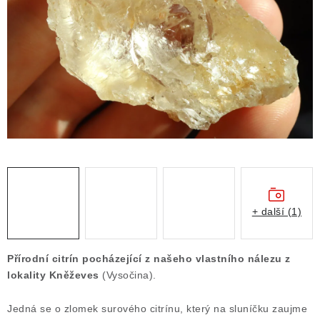
ČLÁNKY
NALEZIŠTĚ
NÁŠ PŘÍBĚH
VIDEOGALERIE
KONTAKT
MISTROVSKÉ KRYSTALY
+ další (1)
Obchodní podmínky
Puncovní značky
Ochrana osobních údajů
Přírodní citrín pocházející z našeho vlastního nálezu z
Výkup minerálů a drahých kamenů
lokality Kněževes
(Vysočina).
Formulář pro uplatnění reklamace
Jedná se o zlomek surového citrínu, který na sluníčku zaujme
Formulář pro odstoupení od smlouvy