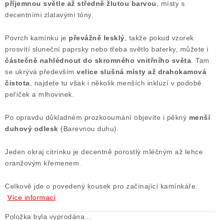
příjemnou světle až středně žlutou barvou
, místy s
Poučení o právu na odstoupení od smlouvy
decentními zlatavými tóny.
Povrch kamínku je
převážně lesklý
, takže pokud vzorek
prosvítí sluneční paprsky nebo třeba světlo baterky, můžete i
částečně nahlédnout do skromného vnitřního světa
. Tam
se ukrývá především
velice slušná místy až drahokamová
čistota
, najdete tu však i několik menších inkluzí v podobě
peříček a mlhovinek.
Po opravdu důkladném prozkooumání objevíte i pěkný
menší
duhový odlesk
(Barevnou duhu).
Jeden okraj citrínku je decentně porostlý mléčným až lehce
oranžovým křemenem.
Celkově jde o povedený kousek pro začínající kamínkáře.
Více informací
Položka byla vyprodána…