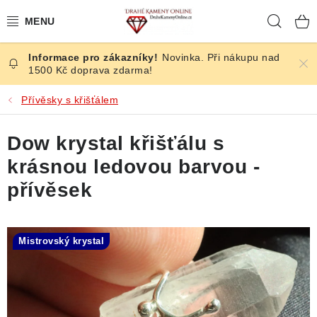
Přejít
Hleda
na
obsah
Novinka. Při nákupu nad
ČESKÉ KAMENY
1500 Kč doprava zdarma!
ŠPERKY
Přívěsky s křišťálem
KAMENY ZE SVĚTA
Dow krystal křišťálu s
krásnou ledovou barvou -
BROUŠENÉ
přívěsek
SLEVY
Mistrovský krystal
ÚČINKY
KRYSTALY