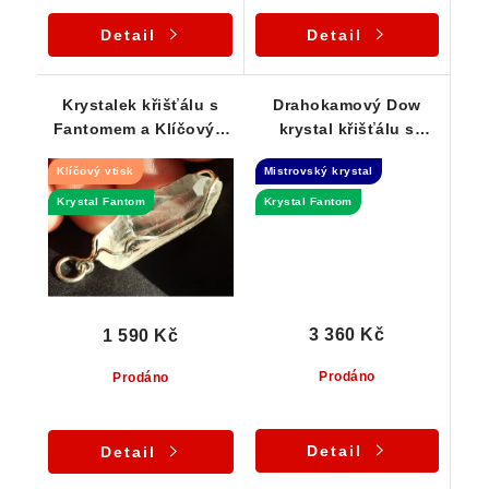
Detail
Detail
Krystalek křišťálu s
Drahokamový Dow
Fantomem a Klíčovým
krystal křišťálu s
vtiskem - přívěsek
Fantomovou
Klíčový vtisk
Mistrovský krystal
mlhovinou uvnitř
Krystal Fantom
Krystal Fantom
3 360 Kč
1 590 Kč
Prodáno
Prodáno
Detail
Detail