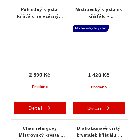
Pohledný krystal
Mistrovský krystalek
křišťálu se vzácným
křišťálu -
Fantomem luxusně
Channelingový krystal
Mistrovský krystal
zasazený ve stříbrném
- stříbrný přívěsek
přívěsku
2 890 Kč
1 420 Kč
Prodáno
Prodáno
Detail
Detail
Channelingový
Drahokamově čistý
Mistrovský krystal
krystalek křišťálu s