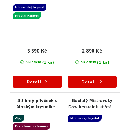
křišťálu s krásným
ledově bílou barvou -
Mistrovský krystal
Fantomem
přívěsek
Krystal Fantom
3 390 Kč
2 890 Kč
(1 ks)
(1 ks)
Skladem
Skladem
Detail
Detail
Stříbrný přívěsek s
Buclatý Mistrovský
Alpským krystalkem
Dow krystalek křišťálu
křišťálu
ve stříbrném přívěsku
Alpy
Mistrovský krystal
Drahokamový kámen