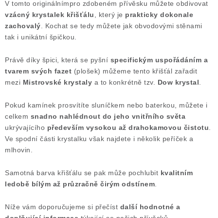
V tomto originálnímpro
zdobeném
přívěsku můžete obdivovat
Poučení o právu na odstoupení od smlouvy
vzácný krystalek křišťálu
, který je
prakticky dokonale
zachovalý
. Kochat se tedy můžete jak obvodovými stěnami
tak i unikátní špičkou.
Právě díky špici, která se pyšní
specifickým uspořádáním a
tvarem svých fazet
(plošek) můžeme tento křišťál zařadit
mezi
Mistrovské krystaly
a to konkrétně tzv.
Dow krystal
.
Pokud kamínek prosvítíte sluníčkem nebo baterkou, můžete i
celkem
snadno nahlédnout do jeho vnitřního světa
ukrývajícího
především vysokou až drahokamovou čistotu
.
Ve spodní části krystalku však najdete i několik peříček a
mlhovin.
Samotná barva křišťálu se pak může pochlubit
kvalitním
ledobě bílým až průzračně čirým odstínem
.
Níže vám doporučujeme si přečíst
další
hodnotné a