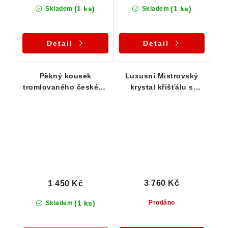
(1 ks)
(1 ks)
Skladem
Skladem
Detail
Detail
Pěkný kousek
Luxusní Mistrovský
tromlovaného českého
krystal křišťálu s
křišťálu ve stříbrném
drahokamovou
přívěsku
čistotou a náznakem
fantomu zasazený ve
stříbře - Dow krystal
3 760 Kč
1 450 Kč
(1 ks)
Prodáno
Skladem