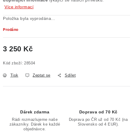
doplňující informace
týkající se našich přívěsků.
Více informací
Položka byla vyprodána…
Prodáno
3 250 Kč
Měrná cena:
Kód zboží:
28504
Tisk
Zeptat se
Sdílet
Dárek zdarma
Doprava od 70 Kč
Rádi rozmazlujeme naše
Doprava po ČR už od 70 Kč (na
zákazníky. Dárek ke každé
Slovensko od 4 EUR).
objednávce.