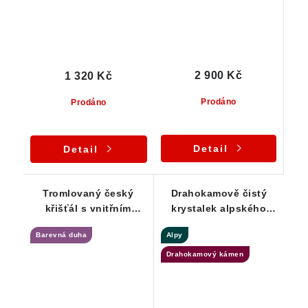
2 900 Kč
1 320 Kč
Prodáno
Prodáno
Detail
Detail
Tromlovaný český
Drahokamově čistý
křišťál s vnitřním
krystalek alpského
světem - stříbrný
křišťálu - přívěsek
Barevná duha
Alpy
přívěsek
Drahokamový kámen