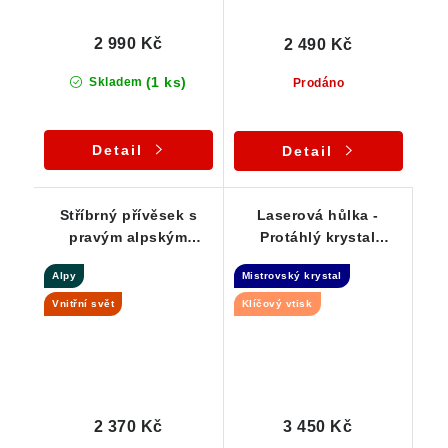
2 990 Kč
2 490 Kč
(1 ks)
Skladem
Prodáno
Detail
Detail
Stříbrný přívěsek s
Laserová hůlka -
pravým alpským
Protáhlý krystal
křišťálem
křišťálu s Klíčovým
Alpy
Mistrovský krystal
vtiskem
Vnitřní svět
Klíčový vtisk
2 370 Kč
3 450 Kč