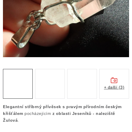
ČLÁNKY
NALEZIŠTĚ
NÁŠ PŘÍBĚH
VIDEOGALERIE
KONTAKT
MISTROVSKÉ KRYSTALY
+ další (3)
Obchodní podmínky
Puncovní značky
Ochrana osobních údajů
Elegantní stříbrný přívěsek s pravým přírodním českým
Výkup minerálů a drahých kamenů
křišťálem
pocházejícím
z oblasti Jeseníků - naleziště
Žulová
.
Formulář pro uplatnění reklamace
Formulář pro odstoupení od smlouvy