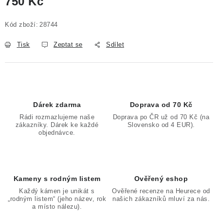
750 Kč
Měrná cena:
Kód zboží:
28744
Tisk
Zeptat se
Sdílet
Dárek zdarma
Doprava od 70 Kč
Rádi rozmazlujeme naše
Doprava po ČR už od 70 Kč (na
zákazníky. Dárek ke každé
Slovensko od 4 EUR).
objednávce.
Kameny s rodným listem
Ověřený eshop
Každý kámen je unikát s
Ověřené recenze na Heurece od
„rodným listem“ (jeho název, rok
našich zákazníků mluví za nás.
a místo nálezu).