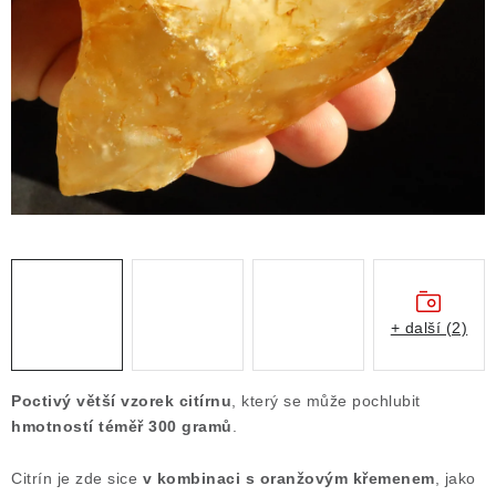
ČLÁNKY
NALEZIŠTĚ
NÁŠ PŘÍBĚH
VIDEOGALERIE
KONTAKT
MISTROVSKÉ KRYSTALY
+ další (2)
Obchodní podmínky
Puncovní značky
Ochrana osobních údajů
Poctivý větší vzorek citírnu
, který se může pochlubit
Výkup minerálů a drahých kamenů
hmotností téměř 300 gramů
.
Formulář pro uplatnění reklamace
Citrín je zde sice
v kombinaci s oranžovým křemenem
, jako
Formulář pro odstoupení od smlouvy