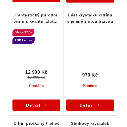
Fantastický přírodní
Část krystalku citrínu
citrín s kvalitní žlutou
s jemně žlutou barvou
až zlatavou barvou a
32 %
duhovými odlesky
TOP kámen
12 900 Kč
970 Kč
19 000 Kč
Prodáno
Prodáno
Detail
Detail
Citrín protkaný / lehce
Sbírkový krystalek