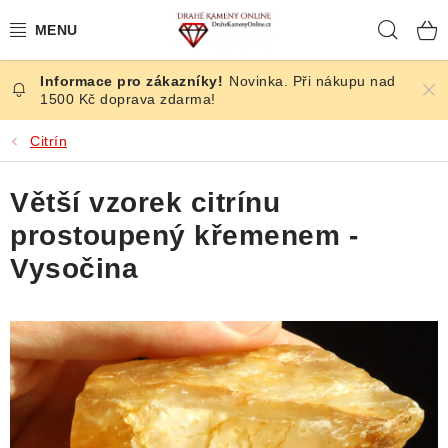
Přejít
Hleda
na
obsah
Novinka. Při nákupu nad
ČESKÉ KAMENY
1500 Kč doprava zdarma!
ŠPERKY
Citrín
KAMENY ZE SVĚTA
Větší vzorek citrínu
prostoupený křemenem -
BROUŠENÉ
Vysočina
SLEVY
ÚČINKY
KRYSTALY