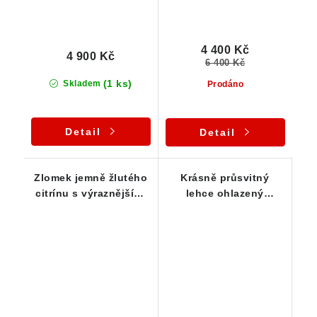
4 400 Kč
4 900 Kč
6 400 Kč
(1 ks)
Skladem
Prodáno
Detail
Detail
Zlomek jemně žlutého
Krásně průsvitný
citrínu s výraznějšími
lehce ohlazený
kouřovými tóny
citrínek s půvabnou
žlutou barvou