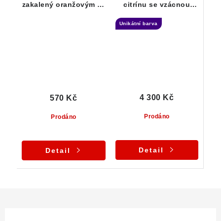
zakalený oranžovým až
citrínu se vzácnou
mléčným křemenem
tmavou špičkou /
Unikátní barva
Vysočina
4 300 Kč
570 Kč
Prodáno
Prodáno
Detail
Detail