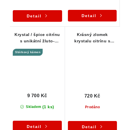
Detail
Detail
Krystal / špice citrínu
Krásný zlomek
s unikátní žluto-
krystalu citrínu s
zlatavou barvou a
kouřovým nádechem
Sbírkový kámen
kouřovými tóny
9 700 Kč
720 Kč
(1 ks)
Skladem
Prodáno
Detail
Detail