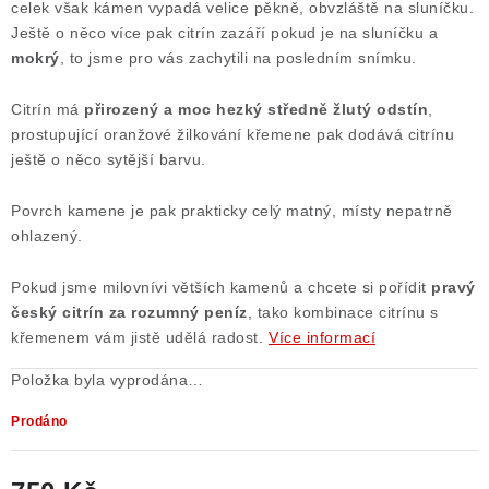
celek však kámen vypadá velice pěkně, obvzláště na sluníčku.
Poučení o právu na odstoupení od smlouvy
Ještě o něco více pak citrín zazáří pokud je na sluníčku a
mokrý
, to jsme pro vás zachytili na posledním snímku.
Citrín má
přirozený a moc hezký středně žlutý odstín
,
prostupující oranžové žilkování křemene pak dodává citrínu
ještě o něco sytější barvu.
Povrch kamene je pak prakticky celý matný, místy nepatrně
ohlazený.
Pokud jsme milovnívi větších kamenů a chcete si pořídit
pravý
český citrín za rozumný peníz
, tako kombinace citrínu s
křemenem vám jistě udělá radost.
Více informací
Položka byla vyprodána…
Prodáno