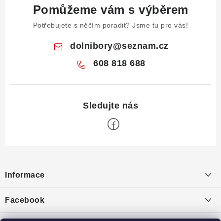
Pomůžeme vám s výběrem
Potřebujete s něčím poradit? Jsme tu pro vás!
dolnibory
@
seznam.cz
608 818 688
Z
á
Informace
p
a
Obchodní podmínky
Facebook
t
Puncovní značky