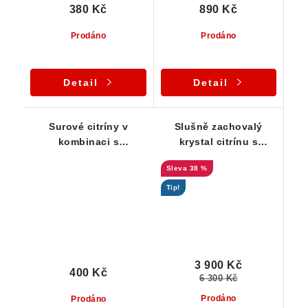
380 Kč
890 Kč
Prodáno
Prodáno
Detail
Detail
Surové citríny v
Slušně zachovalý
kombinaci s
krystal citrínu s
oranžovým křemenem -
tmavou špičkou a
38 %
Série 3 ks
křemennou základnou
Tip!
3 900 Kč
400 Kč
6 300 Kč
Prodáno
Prodáno