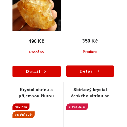
350 Kč
490 Kč
Prodáno
Prodáno
Detail
Detail
Krystal citrínu s
Sbírkový krystal
příjemnou žlutou
českého citrínu se
barvou a kouřovými
slušnou velikostí a
Novinka
31 %
podtóny
krásně zachovalým
stavem
Vnitřní svět