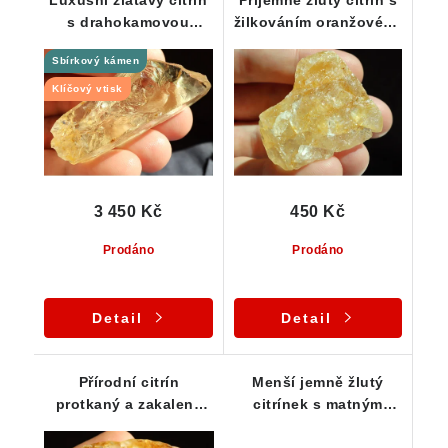
Luxusní zlatavý citrín
Příjemně žlutý citrín s
s drahokamovou
žilkováním oranžového
vnitřní čistotou - Část
křemene - ČR
Sbírkový kámen
krystalu
Klíčový vtisk
3 450 Kč
450 Kč
Prodáno
Prodáno
Detail
Detail
Přírodní citrín
Menší jemně žlutý
protkaný a zakalený
citrínek s matným
oranžovým křemenem
povrchem