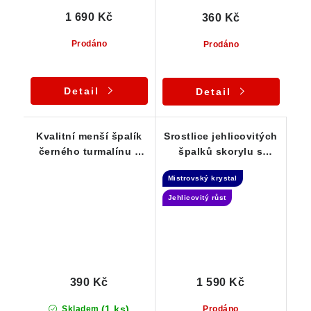
1 690 Kč
360 Kč
Prodáno
Prodáno
Detail
Detail
Kvalitní menší špalík
Srostlice jehlicovitých
černého turmalínu z
špalků skorylu s
ČR - 10 g
náznakem dohojení -
Mistrovský krystal
Samoléčitel
Jehlicovitý růst
390 Kč
1 590 Kč
(1 ks)
Skladem
Prodáno