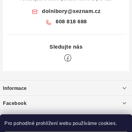
dolnibory
@
seznam.cz
608 818 688
Z
á
Informace
p
a
Obchodní podmínky
Facebook
t
Puncovní značky
í
Ochrana osobních údajů
Pro pohodlné prohlížení webu používáme cookies.
Toplist