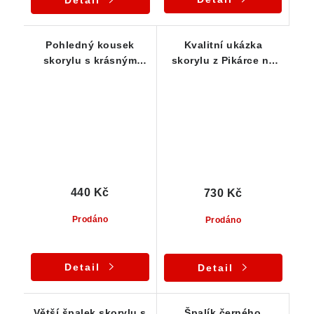
Pohledný kousek
Kvalitní ukázka
skorylu s krásným
skorylu z Pikárce na
leskem i rýhováním
Vysočině - 26 g
440 Kč
730 Kč
Prodáno
Prodáno
Detail
Detail
Větší špalek skorylu s
Špalík černého