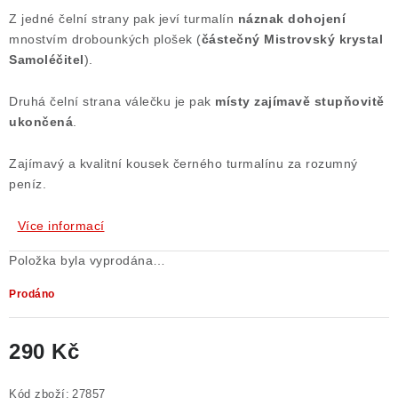
Z jedné čelní strany pak jeví turmalín
náznak dohojení
Poučení o právu na odstoupení od smlouvy
mnostvím drobounkých plošek (
částečný Mistrovský krystal
Samoléčitel
).
Druhá čelní strana válečku je pak
místy zajímavě stupňovitě
ukončená
.
Zajímavý a kvalitní kousek černého turmalínu za rozumný
peníz.
Více informací
Položka byla vyprodána…
Prodáno
290 Kč
Měrná cena:
Kód zboží:
27857