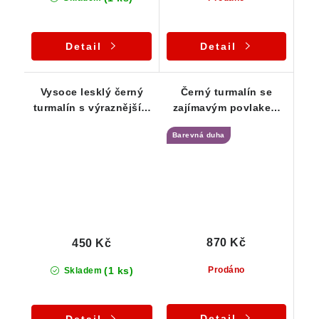
Detail
Detail
Vysoce lesklý černý
Černý turmalín se
turmalín s výraznějším
zajímavým povlakem
rýhováním - 13 g
stříbrné slídy a
Barevná duha
limonitu
870 Kč
450 Kč
(1 ks)
Prodáno
Skladem
Detail
Detail