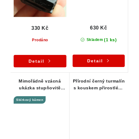
630 Kč
330 Kč
(1 ks)
Skladem
Prodáno
Detail
Detail
Mimořádně vzácná
Přírodní černý turmalín
ukázka stupňovitě
s kouskem přirostlého
ukončeného černého
albitu
Sbírkový kámen
turmalínu