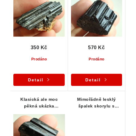
horniny
21 g
350 Kč
570 Kč
Prodáno
Prodáno
Detail
Detail
Klasická ale moc
Mimořádně lesklý
pěkná ukázka
špalek skorylu s
přírodního černého
výrazným rýhováním
turmalínu z ČR