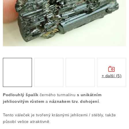
ČLÁNKY
NALEZIŠTĚ
NÁŠ PŘÍBĚH
VIDEOGALERIE
KONTAKT
MISTROVSKÉ KRYSTALY
+ další (5)
Obchodní podmínky
Puncovní značky
Podlouhlý špalík
černého turmalínu
s unikátním
Ochrana osobních údajů
jehlicovitým růstem
a
náznakem tzv. dohojení
.
Výkup minerálů a drahých kamenů
Tento váleček je tvořený krásnými jehlicemi / stébly, takže
Formulář pro uplatnění reklamace
působí velice atraktivně.
Formulář pro odstoupení od smlouvy