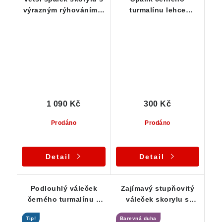
výrazným rýhováním a
turmalínu lehce
pěkným leskem
pokrytý albitem a
muskovitem
1 090 Kč
300 Kč
Prodáno
Prodáno
Detail
Detail
Podlouhlý váleček
Zajímavý stupňovitý
černého turmalínu s
váleček skorylu s
leskem a jemným
pěkným leskem i
Tip!
Barevná duha
rýhováním
rýhováním