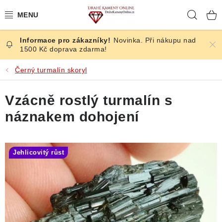
Přejít
Hleda
na
obsah
Novinka. Při nákupu nad
ČESKÉ KAMENY
1500 Kč doprava zdarma!
ŠPERKY
Černý turmalín skoryl
KAMENY ZE SVĚTA
Vzácně rostlý turmalín s
náznakem dohojení
BROUŠENÉ
SLEVY
Jehlicovitý růst
ÚČINKY
KRYSTALY