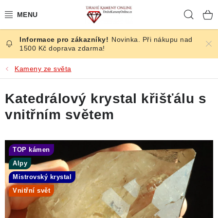
Přejít
Hleda
na
obsah
Novinka. Při nákupu nad
ČESKÉ KAMENY
1500 Kč doprava zdarma!
ŠPERKY
Kameny ze světa
KAMENY ZE SVĚTA
Katedrálový krystal křišťálu s
vnitřním světem
BROUŠENÉ
SLEVY
TOP kámen
Alpy
ÚČINKY
Mistrovský krystal
Vnitřní svět
KRYSTALY