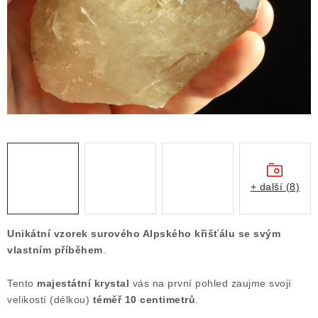
ČLÁNKY
NALEZIŠTĚ
NÁŠ PŘÍBĚH
VIDEOGALERIE
KONTAKT
MISTROVSKÉ KRYSTALY
+ další (8)
Obchodní podmínky
Puncovní značky
Unikátní vzorek surového Alpského křišťálu se svým
Ochrana osobních údajů
vlastním příběhem
.
Výkup minerálů a drahých kamenů
Tento
majestátní krystal
vás na první pohled zaujme svojí
Formulář pro uplatnění reklamace
velikostí (délkou)
téměř 10 centimetrů
.
Formulář pro odstoupení od smlouvy