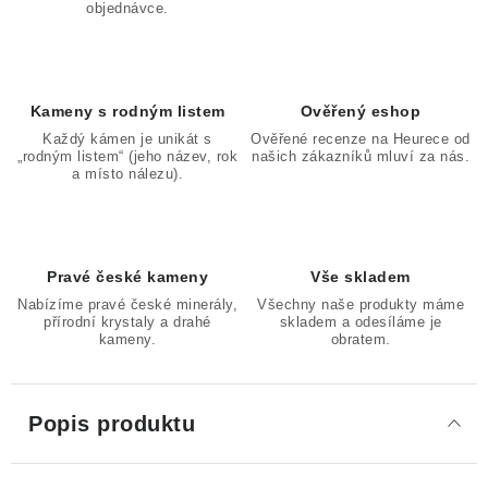
objednávce.
Kameny s rodným listem
Ověřený eshop
Každý kámen je unikát s
Ověřené recenze na Heurece od
„rodným listem“ (jeho název, rok
našich zákazníků mluví za nás.
a místo nálezu).
Pravé české kameny
Vše skladem
Nabízíme pravé české minerály,
Všechny naše produkty máme
přírodní krystaly a drahé
skladem a odesíláme je
kameny.
obratem.
Popis produktu