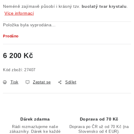
Neméně zajímavě působí i krásný tzv.
buclatý tvar krystalu
.
Poučení o právu na odstoupení od smlouvy
Více informací
Položka byla vyprodána…
Prodáno
6 200 Kč
Měrná cena:
Kód zboží:
27407
Tisk
Zeptat se
Sdílet
Dárek zdarma
Doprava od 70 Kč
Rádi rozmazlujeme naše
Doprava po ČR už od 70 Kč (na
zákazníky. Dárek ke každé
Slovensko od 4 EUR).