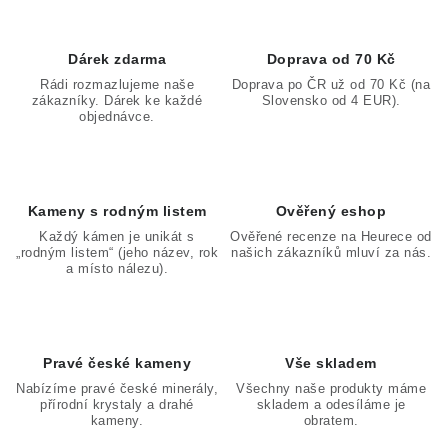
Dárek zdarma
Doprava od 70 Kč
Rádi rozmazlujeme naše
Doprava po ČR už od 70 Kč (na
zákazníky. Dárek ke každé
Slovensko od 4 EUR).
objednávce.
Kameny s rodným listem
Ověřený eshop
Každý kámen je unikát s
Ověřené recenze na Heurece od
„rodným listem“ (jeho název, rok
našich zákazníků mluví za nás.
a místo nálezu).
Pravé české kameny
Vše skladem
Nabízíme pravé české minerály,
Všechny naše produkty máme
přírodní krystaly a drahé
skladem a odesíláme je
kameny.
obratem.