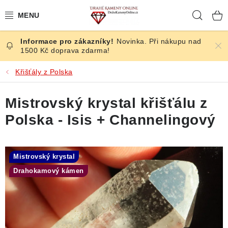
Přejít
Hleda
na
obsah
Novinka. Při nákupu nad
ČESKÉ KAMENY
1500 Kč doprava zdarma!
ŠPERKY
Křišťály z Polska
KAMENY ZE SVĚTA
Mistrovský krystal křišťálu z
Polska - Isis + Channelingový
BROUŠENÉ
SLEVY
Mistrovský krystal
Drahokamový kámen
ÚČINKY
KRYSTALY