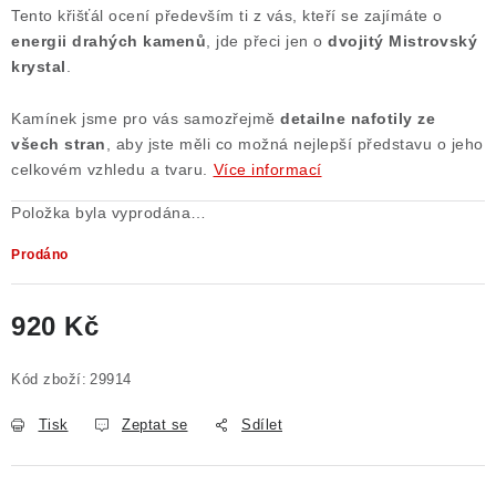
Tento křišťál ocení především ti z vás, kteří se zajímáte o
energii drahých kamenů
, jde přeci jen o
dvojitý Mistrovský
krystal
.
Kamínek jsme pro vás samozřejmě
detailne nafotily ze
všech stran
, aby jste měli co možná nejlepší představu o jeho
celkovém vzhledu a tvaru.
Více informací
Položka byla vyprodána…
Prodáno
920 Kč
Měrná cena:
Kód zboží:
29914
Tisk
Zeptat se
Sdílet