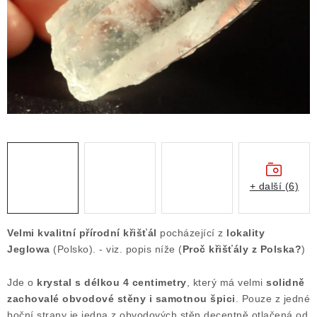
ČLÁNKY
NALEZIŠTĚ
NÁŠ PŘÍBĚH
VIDEOGALERIE
KONTAKT
MISTROVSKÉ KRYSTALY
+ další (6)
Obchodní podmínky
Puncovní značky
Velmi kvalitní přírodní křišťál
pocházející z
lokality
Ochrana osobních údajů
Jeglowa
(Polsko). - viz. popis níže (
Proč křišťály z Polska?
)
Výkup minerálů a drahých kamenů
Jde o
krystal s délkou 4 centimetry
, který má velmi
solidně
Formulář pro uplatnění reklamace
zachovalé obvodové stěny i samotnou špici
. Pouze z jedné
Formulář pro odstoupení od smlouvy
boční strany je jedna z obvodových stěn decentně otlačená od