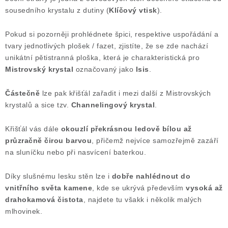
sousedního krystalu z dutiny (
Klíčový vtisk
).
Poučení o právu na odstoupení od smlouvy
Pokud si pozorněji prohlédnete špici, respektive uspořádání a
tvary jednotlivých plošek / fazet, zjistíte, že se zde nachází
unikátní pětistranná ploška, která je charakteristická pro
Mistrovský krystal
označovaný jako
Isis
.
Částečně
lze pak křišťál zařadit i mezi další z Mistrovských
krystalů a sice tzv.
Channelingový krystal
.
Křišťál vás dále
okouzlí překrásnou ledově bílou až
průzračně čirou barvou
, přičemž nejvíce samozřejmě zazáří
na sluníčku nebo při nasvícení baterkou.
Díky slušnému lesku stěn lze i
dobře nahlédnout do
vnitřního světa kamene
, kde se ukrývá především
vysoká až
drahokamová čistota
, najdete tu všakk i několik malých
mlhovinek.