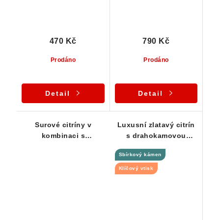
470 Kč
790 Kč
Prodáno
Prodáno
Detail
Detail
Surové citríny v
Luxusní zlatavý citrín
kombinaci s
s drahokamovou
oranžovým křemenem -
vnitřní čistotou - Část
Sbírkový kámen
Série 3 ks
krystalu
Klíčový vtisk