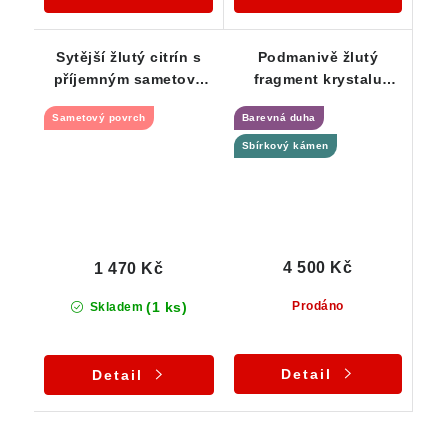
Sytější žlutý citrín s
Podmanivě žlutý
příjemným sametově
fragment krystalu
ohlazeným povrchem
citrínu s pěknou
Sametový povrch
Barevná duha
barevnou duhou
Sbírkový kámen
4 500 Kč
1 470 Kč
(1 ks)
Prodáno
Skladem
Detail
Detail