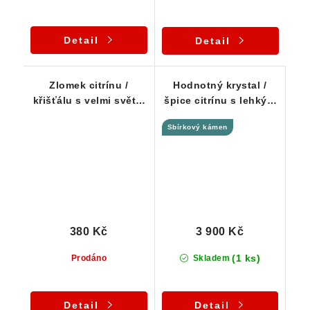
Detail
Detail
Zlomek citrínu /
Hodnotný krystal /
křišťálu s velmi světle
špice citrínu s lehkým
žlutými tóny
kouřovým nádechem
Sbírkový kámen
380 Kč
3 900 Kč
(1 ks)
Prodáno
Skladem
Detail
Detail