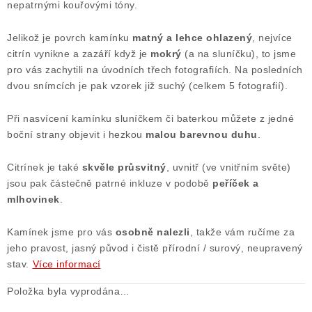
nepatrnými kouřovými tóny.
Poučení o právu na odstoupení od smlouvy
Jelikož je povrch kamínku
matný a lehce ohlazený
, nejvíce
citrín vynikne a zazáří když je
mokrý
(a na sluníčku), to jsme
pro vás zachytili na úvodních třech fotografiích. Na posledních
dvou snímcích je pak vzorek již suchý (celkem 5 fotografií).
Při nasvícení kamínku sluníčkem či baterkou můžete z jedné
boční strany objevit i hezkou
malou barevnou duhu
.
Citrínek je také
skvěle průsvitný
, uvnitř (ve vnitřním světe)
jsou pak částečně patrné inkluze v podobě
peříček a
mlhovinek
.
Kamínek jsme pro vás
osobně nalezli
, takže vám ručíme za
jeho pravost, jasný původ i čistě přírodní / surový, neupravený
stav.
Více informací
Položka byla vyprodána…