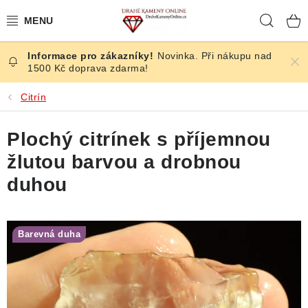
Přejít
Hleda
na
obsah
Novinka. Při nákupu nad
ČESKÉ KAMENY
1500 Kč doprava zdarma!
ŠPERKY
Citrín
KAMENY ZE SVĚTA
Plochý citrínek s příjemnou
žlutou barvou a drobnou
BROUŠENÉ
duhou
SLEVY
Barevná duha
ÚČINKY
KRYSTALY