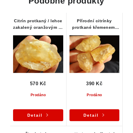
Podobné produkty
Citrín protkaný / lehce
Přírodní citrínky
zakalený oranžovým až
protkané křemenem-
mléčným křemenem
Skupinka 3 ks
570 Kč
390 Kč
Prodáno
Prodáno
Detail
Detail