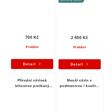
vysokou čistotou
700 Kč
2 650 Kč
Prodáno
Prodáno
Detail
Detail
Přírodní citrínek
Menší citrín s
lehounce protkaný
podmanivou / kvalitní
oranžovým křemenem
žlutou barvou