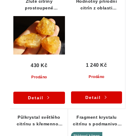
Žluté citríny
Hodnotný přírodní
prostoupené
citrín z oblasti
oranžovým křemenem -
Vysočiny
Sestava 3 ks
1 240 Kč
430 Kč
Prodáno
Prodáno
Detail
Detail
Půlkrystal světlého
Fragment krystalu
citrínu s křemennou
citrínu s podmanivou
základnou - Bobrůvka
žlutou barvou a
Sbírkový kámen