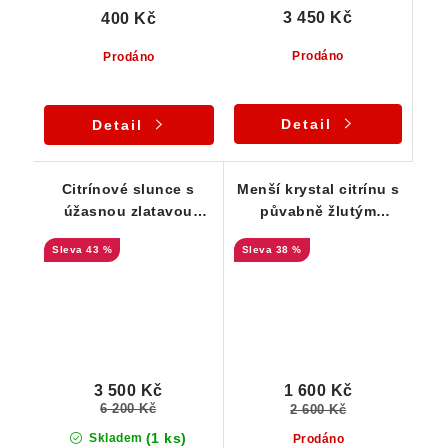
3 450 Kč
400 Kč
Prodáno
Prodáno
Detail
Detail
Citrínové slunce s
Menší krystal citrínu s
úžasnou zlatavou
půvabně žlutým
barvou a větším
odstínem a barevnou
43 %
38 %
duhovým odleskem
duhou
3 500 Kč
1 600 Kč
6 200 Kč
2 600 Kč
(1 ks)
Skladem
Prodáno