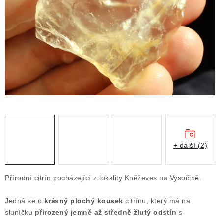
ČLÁNKY
NALEZIŠTĚ
NÁŠ PŘÍBĚH
VIDEOGALERIE
KONTAKT
MISTROVSKÉ KRYSTALY
+ další (2)
Obchodní podmínky
Puncovní značky
Ochrana osobních údajů
Přírodní citrín pocházející z lokality Kněževes na Vysočině.
Výkup minerálů a drahých kamenů
Jedná se o
krásný plochý kousek
citrínu, který má na
Formulář pro uplatnění reklamace
sluníčku
přirozený jemně až středně žlutý odstín
s
Formulář pro odstoupení od smlouvy