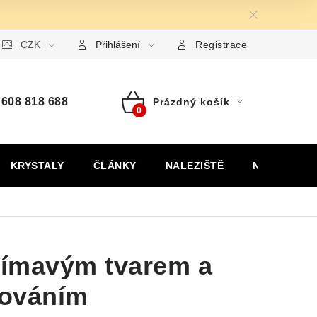
ormulář pro uplatnění reklamace
CZK
Formulář pro odstoupení od
Přihlášení
Registrace
608 818 688
Prázdný košík
Nákupní
košík
KRYSTALY
ČLÁNKY
NALEZIŠTĚ
NÁŠ PŘÍBĚH
ajímavým tvarem a
hováním