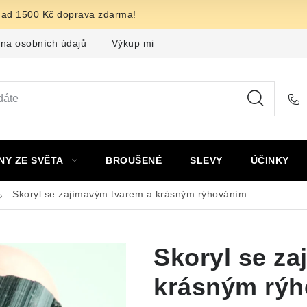
nad 1500 Kč doprava zdarma!
na osobních údajů
Výkup minerálů a drahých kamenů
F
NY ZE SVĚTA
BROUŠENÉ
SLEVY
ÚČINKY
Skoryl se zajímavým tvarem a krásným rýhováním
Skoryl se z
krásným rý