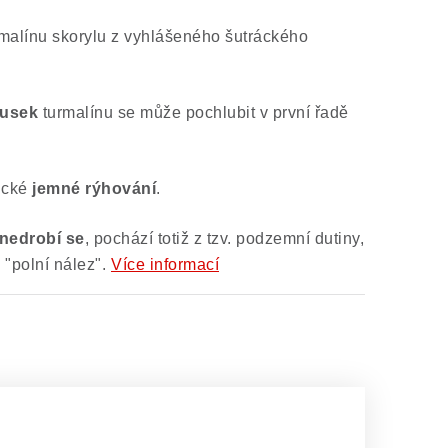
malínu skorylu z vyhlášeného šutráckého
ousek
turmalínu se může pochlubit v první řadě
ické
jemné rýhování
.
 nedrobí se
, pochází totiž z tzv. podzemní dutiny,
 "polní nález".
Více informací