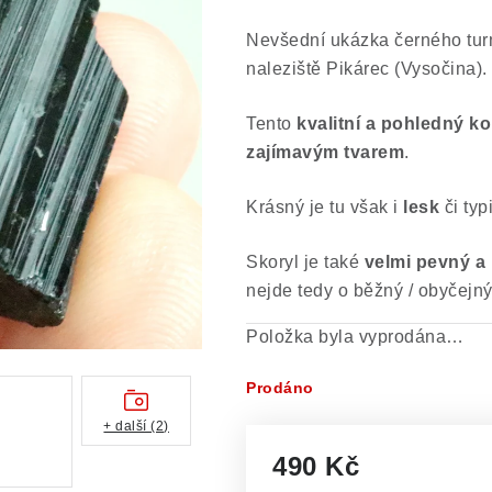
Nevšední ukázka černého tur
naleziště Pikárec (Vysočina).
Tento
kvalitní a pohledný k
zajímavým tvarem
.
Krásný je tu však i
lesk
či typ
Skoryl je také
velmi pevný a
nejde tedy o běžný / obyčejný
Položka byla vyprodána…
Prodáno
+ další (2)
490 Kč