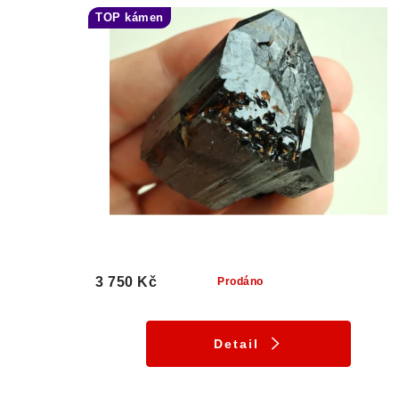
TOP kámen
3 750 Kč
Prodáno
Detail