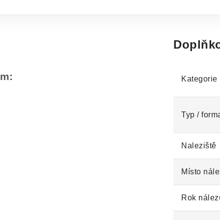
Doplňko
em:
Kategorie
Typ / form
Naleziště
Místo nále
Rok nález