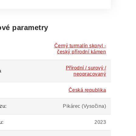
vé parametry
Černý turmalín skoryl -
český přírodní kámen
Přírodní / surový /
a
neopracovaný
Česká republika
zu:
Pikárec (Vysočina)
u:
2023