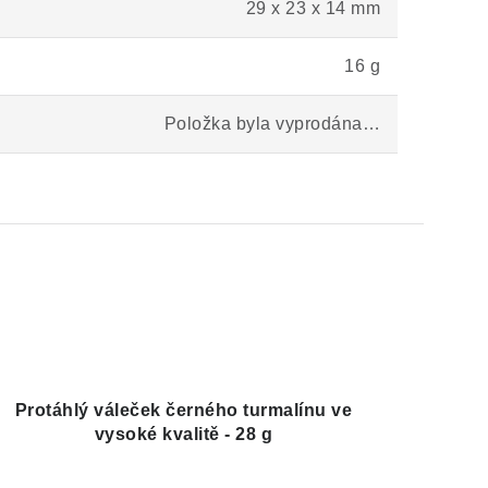
29 x 23 x 14 mm
16 g
Položka byla vyprodána…
Protáhlý váleček černého turmalínu ve
vysoké kvalitě - 28 g