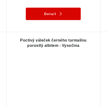
Detail
Poctivý váleček černého turmalínu
porostlý albitem - Vysočina