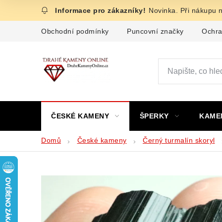
Přejít
Novinka. Při nákupu 
na
obsah
Obchodní podmínky
Puncovní značky
Ochra
ČESKÉ KAMENY
ŠPERKY
KAME
Domů
České kameny
Černý turmalín skoryl