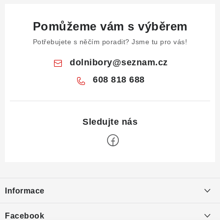
Pomůžeme vám s výběrem
Potřebujete s něčím poradit? Jsme tu pro vás!
dolnibory
@
seznam.cz
608 818 688
Z
á
Informace
p
a
Obchodní podmínky
Facebook