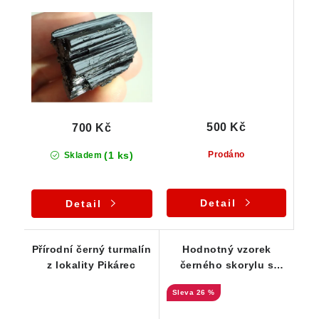
mimořádným leskem -
24 g
500 Kč
700 Kč
(1 ks)
Prodáno
Skladem
Detail
Detail
Přírodní černý turmalín
Hodnotný vzorek
z lokality Pikárec
černého skorylu s
unikátním zakončením
26 %