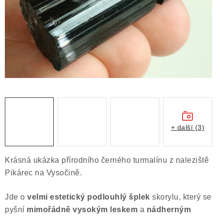
ČLÁNKY
NALEZIŠTĚ
NÁŠ PŘÍBĚH
VIDEOGALERIE
KONTAKT
MISTROVSKÉ KRYSTALY
+ další (3)
Obchodní podmínky
Puncovní značky
Krásná ukázka přírodního černého turmalínu z naleziště
Ochrana osobních údajů
Pikárec na Vysočině.
Výkup minerálů a drahých kamenů
Jde o
velmi estetický podlouhlý šplek
skorylu, který se
Formulář pro uplatnění reklamace
pyšní
mimořádně vysokým leskem
a
nádherným
Formulář pro odstoupení od smlouvy