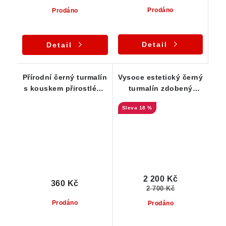
Prodáno
Prodáno
Detail
Detail
Přírodní černý turmalín
Vysoce estetický černý
s kouskem přirostlého
turmalín zdobený
albitu
lupínky muskovitu
18 %
2 200 Kč
360 Kč
2 700 Kč
Prodáno
Prodáno