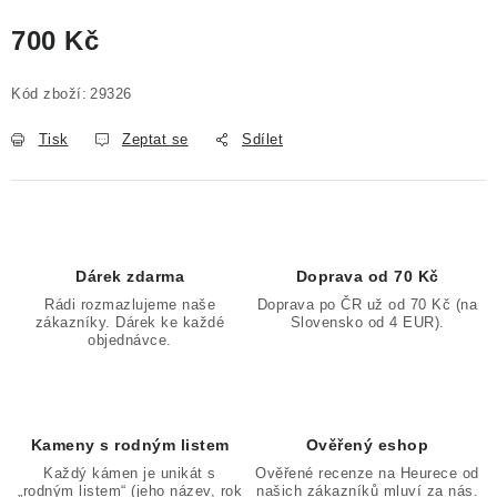
700 Kč
Měrná cena:
Kód zboží:
29326
Tisk
Zeptat se
Sdílet
Dárek zdarma
Doprava od 70 Kč
Rádi rozmazlujeme naše
Doprava po ČR už od 70 Kč (na
zákazníky. Dárek ke každé
Slovensko od 4 EUR).
objednávce.
Kameny s rodným listem
Ověřený eshop
Každý kámen je unikát s
Ověřené recenze na Heurece od
„rodným listem“ (jeho název, rok
našich zákazníků mluví za nás.