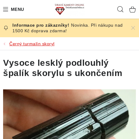
Přejít
Hleda
na
obsah
Novinka. Při nákupu nad
ČESKÉ KAMENY
1500 Kč doprava zdarma!
ŠPERKY
Černý turmalín skoryl
KAMENY ZE SVĚTA
Vysoce lesklý podlouhlý
špalík skorylu s ukončením
BROUŠENÉ
SLEVY
ÚČINKY
KRYSTALY