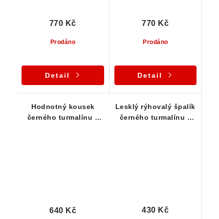
770 Kč
770 Kč
Prodáno
Prodáno
Detail
Detail
Hodnotný kousek
Lesklý rýhovalý špalík
černého turmalínu s
černého turmalínu s
mimořádným leskem -
drobným limonitem
19 g
430 Kč
640 Kč