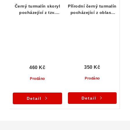
Černý turmalín skoryl
Přírodní černý turmalín
pocházející z tzv.
pocházející z oblasti
podzemní dutiny - 14 g
Vysočiny
350 Kč
460 Kč
Prodáno
Prodáno
Detail
Detail