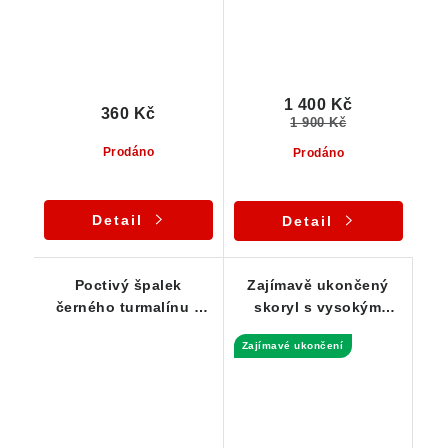
1 400 Kč
360 Kč
1 900 Kč
Prodáno
Prodáno
Detail
Detail
Poctivý špalek
Zajímavě ukončený
černého turmalínu z
skoryl s vysokým
Vysočiny - 35 g
leskem a nádherným
Zajímavé ukončení
rýhováním-14 g