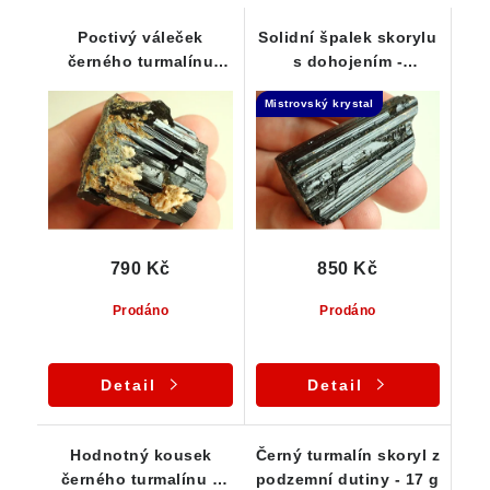
Poctivý váleček
Solidní špalek skorylu
černého turmalínu
s dohojením -
porostlý albitem -
Samoléčitel
Mistrovský krystal
Vysočina
790 Kč
850 Kč
Prodáno
Prodáno
Detail
Detail
Hodnotný kousek
Černý turmalín skoryl z
černého turmalínu s
podzemní dutiny - 17 g