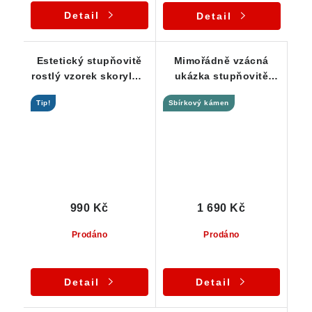
Detail
Detail
Estetický stupňovitě
Mimořádně vzácná
rostlý vzorek skorylu s
ukázka stupňovitě
částečným ukončením
ukončeného černého
Tip!
Sbírkový kámen
turmalínu
990 Kč
1 690 Kč
Prodáno
Prodáno
Detail
Detail