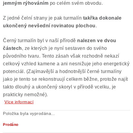
jemným rýhováním
po celém svém obvodu.
Poučení o právu na odstoupení od smlouvy
Z jedné čelní strany je pak turmalín
takřka dokonale
ukončený nevšední rovinatou plochou
.
Černý turmalín byl v naší přírodě
nalezen ve dvou
částech
, ze kterých je nyní sestaven do svého
původního tvaru. Tento zásah však rozhodně nekazí
celkový vzhled kamene a ani nesnižuje jeho energetický
potenciál. (Zajímavější a hodnotnější černé turmalíny
jako je tento se rekonstruují celkem běžne, protože najít
takto dlouhý a ukončený skoryl v přírodě vcelku, je
prakticky nemožné).
Více informací
Položka byla vyprodána…
Prodáno