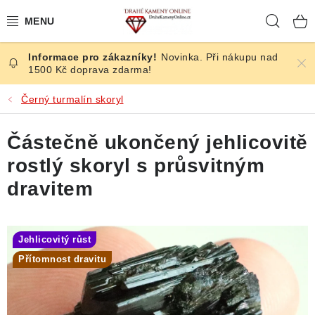
Přejít
Hleda
na
obsah
Novinka. Při nákupu nad
ČESKÉ KAMENY
1500 Kč doprava zdarma!
ŠPERKY
Černý turmalín skoryl
KAMENY ZE SVĚTA
Částečně ukončený jehlicovitě
rostlý skoryl s průsvitným
BROUŠENÉ
dravitem
SLEVY
Jehlicovitý růst
ÚČINKY
Přítomnost dravitu
KRYSTALY