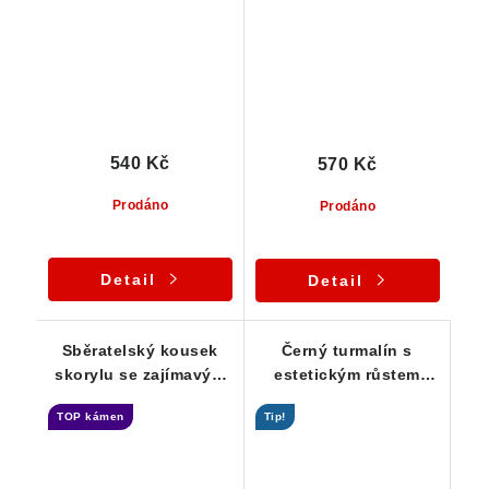
g
21 g
540 Kč
570 Kč
Prodáno
Prodáno
Detail
Detail
Sběratelský kousek
Černý turmalín s
skorylu se zajímavým
estetickým růstem
ukončením - Větší
vhodný pro
TOP kámen
Tip!
špalek 84 g
začátečníky