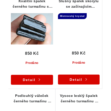
Kvalitní špalek
Slušný špalek skorylu
černého turmalínu se
se začínajícím
zajímavým tvarem
dohojením 36 g
Mistrovský krystal
850 Kč
850 Kč
Prodáno
Prodáno
Detail
Detail
Podlouhlý váleček
Vysoce lesklý špalek
černého turmalínu s
černého turmalínu s
jemným rýhováním - 20
výrazným rýhováním -