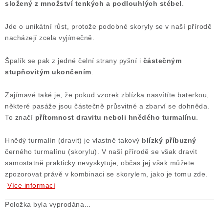
složený z množství tenkých a podlouhlých stébel
.
Poučení o právu na odstoupení od smlouvy
Jde o unikátní růst, protože podobné skoryly se v naší přírodě
nacházejí zcela vyjímečně.
Špalík se pak z jedné čelní strany pyšní i
částečným
stupňovitým ukončením
.
Zajímavé také je, že pokud vzorek zblízka nasvítíte baterkou,
některé pasáže jsou částečně průsvitné a zbarví se dohněda.
To značí
přítomnost dravitu neboli hnědého turmalínu
.
Hnědý turmalín (dravit) je vlastně takový
blízký příbuzný
černého turmalínu (skorylu). V naší přírodě se však dravit
samostatně prakticky nevyskytuje, občas jej však můžete
zpozorovat právě v kombinaci se skorylem, jako je tomu zde.
Více informací
Položka byla vyprodána…