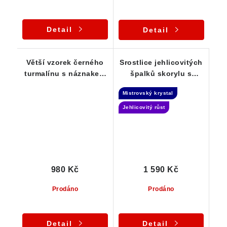
Detail
Detail
Větší vzorek černého
Srostlice jehlicovitých
turmalínu s náznakem
špalků skorylu s
dohojení - 45 g
náznakem dohojení -
Mistrovský krystal
Samoléčitel
Jehlicovitý růst
980 Kč
1 590 Kč
Prodáno
Prodáno
Detail
Detail