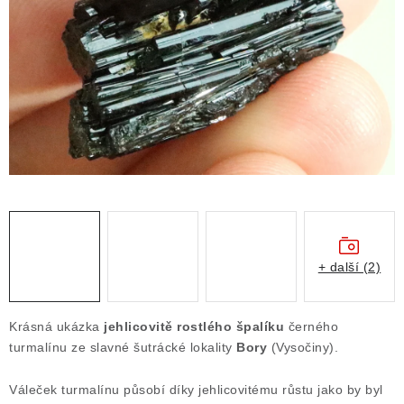
ČLÁNKY
NALEZIŠTĚ
NÁŠ PŘÍBĚH
VIDEOGALERIE
KONTAKT
MISTROVSKÉ KRYSTALY
+ další (2)
Obchodní podmínky
Puncovní značky
Ochrana osobních údajů
Krásná ukázka
jehlicovitě rostlého špalíku
černého
Výkup minerálů a drahých kamenů
turmalínu ze slavné šutrácké lokality
Bory
(Vysočiny).
Formulář pro uplatnění reklamace
Váleček turmalínu působí díky jehlicovitému růstu jako by byl
Formulář pro odstoupení od smlouvy