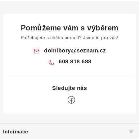
Pomůžeme vám s výběrem
Potřebujete s něčím poradit? Jsme tu pro vás!
dolnibory
@
seznam.cz
608 818 688
Z
á
Informace
p