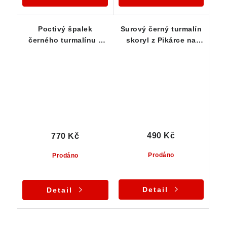
Poctivý špalek
Surový černý turmalín
černého turmalínu z
skoryl z Pikárce na
Vysočiny - 35 g
Vysočině
490 Kč
770 Kč
Prodáno
Prodáno
Detail
Detail