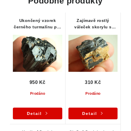
Podobné produkty
Ukončený vzorek
Zajímavě rostlý
černého turmalínu pro
váleček skorylu s
začínající sběratele
albitem a muskovitem
950 Kč
310 Kč
Prodáno
Prodáno
Detail
Detail