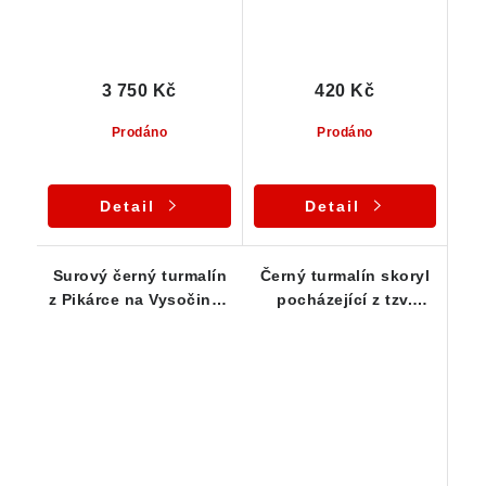
3 750 Kč
420 Kč
Prodáno
Prodáno
Detail
Detail
Surový černý turmalín
Černý turmalín skoryl
z Pikárce na Vysočině -
pocházející z tzv.
16 g
podzemní dutiny - 14 g