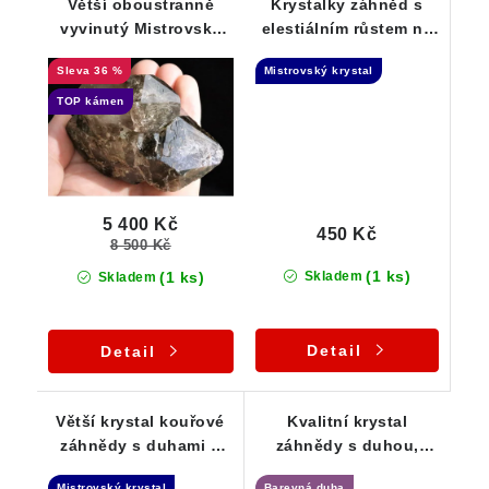
Větší oboustranně
Krystalky záhněd s
vyvinutý Mistrovský
elestiálním růstem na
krystal záhnědy s
křemenné podložce
36 %
Mistrovský krystal
úžasnou kouřovou
barvou - Elestial dar
TOP kámen
Andělů - Sběratelská
záležitost
5 400 Kč
450 Kč
8 500 Kč
(1 ks)
(1 ks)
Skladem
Skladem
Detail
Detail
Větší krystal kouřové
Kvalitní krystal
záhnědy s duhami a
záhnědy s duhou,
drobným apatitem -
Klíčovým vtiskem a
Mistrovský krystal
Barevná duha