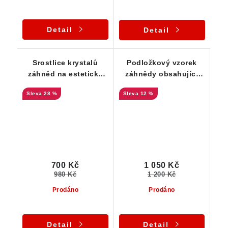
Detail
Detail
Srostlice krystalů
Podložkový vzorek
záhněd na estetické
záhnědy obsahující
podložce tvořené
hned několik
28 %
12 %
albitem, muskovitem a
významných minerálů
černým turmalínem
Vysočiny
700 Kč
1 050 Kč
980 Kč
1 200 Kč
Prodáno
Prodáno
Detail
Detail