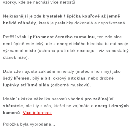
vzorky, kde se nachází více nerostů.
Poučení o právu na odstoupení od smlouvy
Nejkrásnější je zde
krystalek / špička kouřové až jemně
hnědé záhnědy
, která je prakticky dokonalá a nepoškozená.
Potěší však i
přítomnost černého turmalínu
, ten zde sice
není úplně estetický, ale z energetického hlediska tu má svoje
významné místo (ochrana proti elektrosmogu - viz samostatný
článek níže).
Dále zde najdete základní minerály (mateční horniny) jako
šedý
křemen
, bílý
albit
, okrový
ortoklas
, nebo drobné
lupínky stříbrné slídy
(odborně muskovit).
Ideální ukázka několika nerostů vhodná
pro začínající
sběratele
, ale i ty z vás, kteřeí se zajímáte o
energii drahých
kamenů
.
Více informací
Položka byla vyprodána…