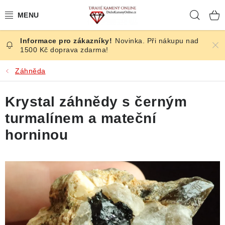
Přejít
Hleda
na
obsah
Novinka. Při nákupu nad
ČESKÉ KAMENY
1500 Kč doprava zdarma!
ŠPERKY
Záhněda
KAMENY ZE SVĚTA
Krystal záhnědy s černým
turmalínem a mateční
BROUŠENÉ
horninou
SLEVY
ÚČINKY
KRYSTALY