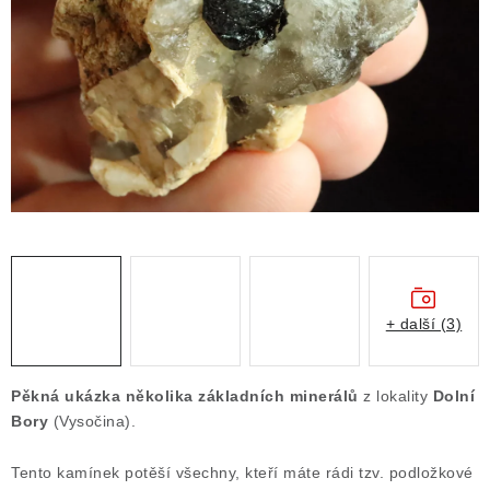
ČLÁNKY
NALEZIŠTĚ
NÁŠ PŘÍBĚH
VIDEOGALERIE
KONTAKT
MISTROVSKÉ KRYSTALY
+ další (3)
Obchodní podmínky
Puncovní značky
Ochrana osobních údajů
Pěkná ukázka několika základních minerálů
z lokality
Dolní
Výkup minerálů a drahých kamenů
Bory
(Vysočina).
Formulář pro uplatnění reklamace
Tento kamínek potěší všechny, kteří máte rádi tzv. podložkové
Formulář pro odstoupení od smlouvy