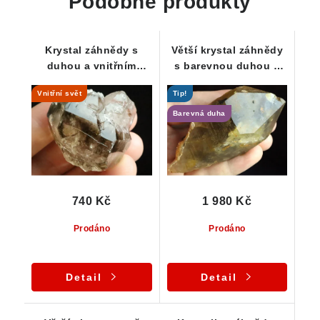
Podobné produkty
Krystal záhnědy s
Větší krystal záhnědy
duhou a vnitřním
s barevnou duhou a
světem - náznak
černými turmalínky
Vnitřní svět
Tip!
Elestialu
Barevná duha
740 Kč
1 980 Kč
Prodáno
Prodáno
Detail
Detail