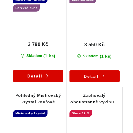
Elestial
propadlým oknem
Barevná duha
3 790 Kč
3 550 Kč
(1 ks)
(1 ks)
Skladem
Skladem
Detail
Detail
Pohledný Mistrovský
Zachovalý
krystal kouřové
oboustranně vyvinutý
záhnědy na křemeni -
krystal záhnědy z
Mistrovský krystal
17 %
Elestial
Vysočiny