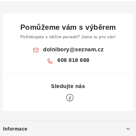
Pomůžeme vám s výběrem
Potřebujete s něčím poradit? Jsme tu pro vás!
dolnibory
@
seznam.cz
608 818 688
Z
á
Informace
p