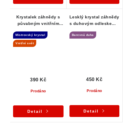
Krystalek záhnědy s
Lesklý krystal záhnědy
půvabným vnitřním
s duhovým odleskem a
světem - Isis
podmanivou barvou
Mistrovský krystal
Barevná duha
Vnitřní svět
450 Kč
390 Kč
Prodáno
Prodáno
Detail
Detail