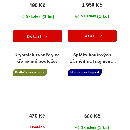
1 950 Kč
490 Kč
(1 ks)
(1 ks)
Skladem
Skladem
Detail
Detail
Krystalek záhnědy na
Špičky kouřových
křemenné podložce
záhněd na fragmentu
krystalového křemene
Podložkový vzorek
Mistrovský krystal
- Elestial
470 Kč
680 Kč
(1 ks)
Prodáno
Skladem