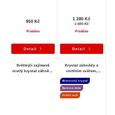
1 380 Kč
950 Kč
1 680 Kč
Prodáno
Prodáno
Detail
Detail
Světlejší zajímavě
Krystal záhnědy s
rostlý krystal záhnědy
vnitřním světem,
z Vysočiny
duhou a dohojením -
Mistrovský krystal
Samoléčitel
Barevná duha
Vnitřní svět