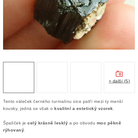
ČLÁNKY
NALEZIŠTĚ
NÁŠ PŘÍBĚH
VIDEOGALERIE
KONTAKT
MISTROVSKÉ KRYSTALY
+ další (5)
Obchodní podmínky
Puncovní značky
Tento váleček černého turmalínu sice patří mezi ty menší
Ochrana osobních údajů
kousky, jedná se však o
kvalitní a estetický vzorek
.
Výkup minerálů a drahých kamenů
Špalíček je
celý krásně lesklý
a po obvodu
moc pěkně
Formulář pro uplatnění reklamace
rýhovaný
.
Formulář pro odstoupení od smlouvy