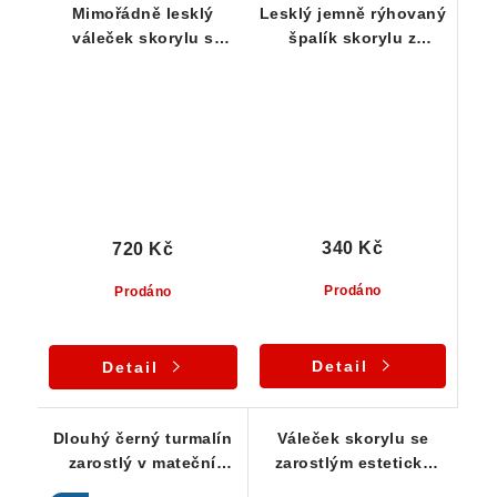
Mimořádně lesklý
Lesklý jemně rýhovaný
váleček skorylu s
špalík skorylu z
půvabným rýhováním -
Pikárce na Vysočině
25 g
340 Kč
720 Kč
Prodáno
Prodáno
Detail
Detail
Dlouhý černý turmalín
Váleček skorylu se
zarostlý v mateční
zarostlým esteticky
hornině křemeni
ukončeným drobným