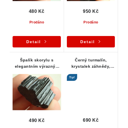
480 Kč
950 Kč
Prodáno
Prodáno
Detail
Detail
Špalík skorylu s
Černý turmalín,
elegantním výrazným
krystalek záhnědy,
rýhováním 18 g
lupeny stříbrné slídy a
Tip!
kostky albitu
690 Kč
490 Kč