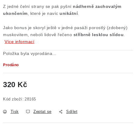
Z jedné čelní strany se pak pyšní
nádherně zachovalým
Poučení o právu na odstoupení od smlouvy
ukončením
, které je navíc
unikátní
.
Jako bonus je skoryl ještě v jedné pasáži porostlý (zdobený)
muskovitem, neboli lidově řečeno
stříbrně lesklou slídou
.
Více informací
Položka byla vyprodána…
Prodáno
320 Kč
Měrná cena:
Kód zboží:
28165
Tisk
Zeptat se
Sdílet