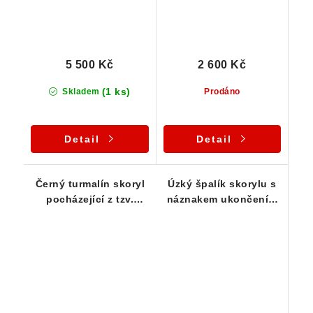
5 500 Kč
2 600 Kč
(1 ks)
Skladem
Prodáno
Detail
Detail
Černý turmalín skoryl
Úzký špalík skorylu s
pocházející z tzv.
náznakem ukončení a
podzemní dutiny - 14 g
povlakem muskovitu