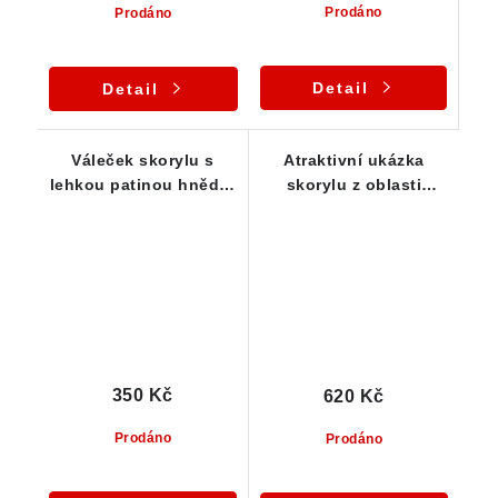
Prodáno
Prodáno
Detail
Detail
Váleček skorylu s
Atraktivní ukázka
lehkou patinou hnědo-
skorylu z oblasti
oranžového limonitu
Vysočiny / Pikárec - 22
g
350 Kč
620 Kč
Prodáno
Prodáno