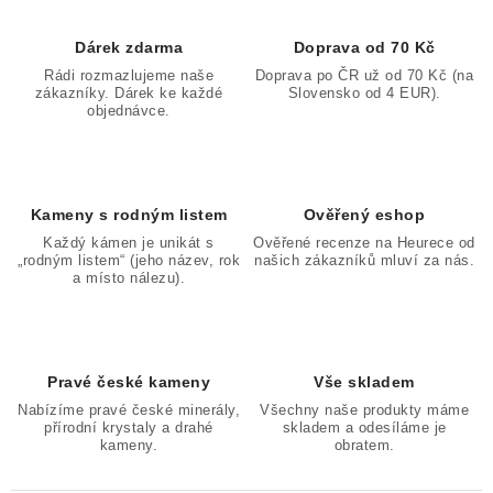
Dárek zdarma
Doprava od 70 Kč
Rádi rozmazlujeme naše
Doprava po ČR už od 70 Kč (na
zákazníky. Dárek ke každé
Slovensko od 4 EUR).
objednávce.
Kameny s rodným listem
Ověřený eshop
Každý kámen je unikát s
Ověřené recenze na Heurece od
„rodným listem“ (jeho název, rok
našich zákazníků mluví za nás.
a místo nálezu).
Pravé české kameny
Vše skladem
Nabízíme pravé české minerály,
Všechny naše produkty máme
přírodní krystaly a drahé
skladem a odesíláme je
kameny.
obratem.