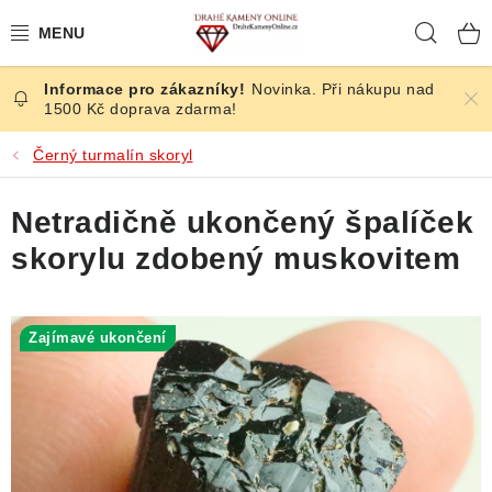
Přejít
Hleda
na
obsah
Novinka. Při nákupu nad
ČESKÉ KAMENY
1500 Kč doprava zdarma!
ŠPERKY
Černý turmalín skoryl
KAMENY ZE SVĚTA
Netradičně ukončený špalíček
skorylu zdobený muskovitem
BROUŠENÉ
SLEVY
Zajímavé ukončení
ÚČINKY
KRYSTALY