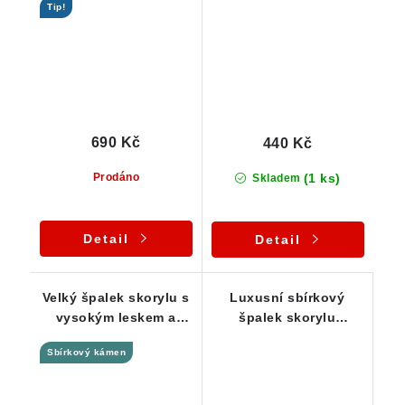
Tip!
špalíčkem - 8 g
690 Kč
440 Kč
(1 ks)
Prodáno
Skladem
Detail
Detail
Velký špalek skorylu s
Luxusní sbírkový
vysokým leskem a
špalek skorylu
úžasným rýhováním-
zdobený muskovitem -
Sbírkový kámen
168 g
Samoléčitel