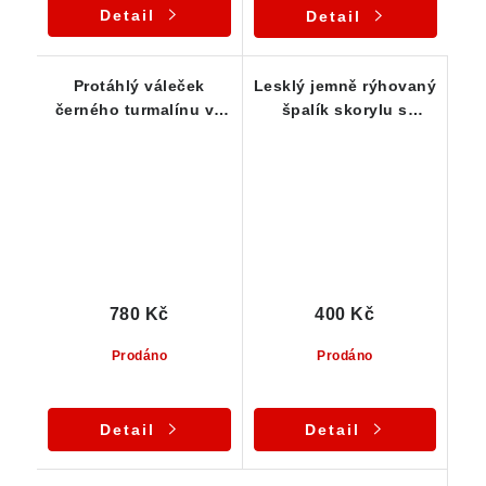
Detail
Detail
Protáhlý váleček
Lesklý jemně rýhovaný
černého turmalínu ve
špalík skorylu s
vysoké kvalitě - 28 g
Klíčovým vtiskem
780 Kč
400 Kč
Prodáno
Prodáno
Detail
Detail