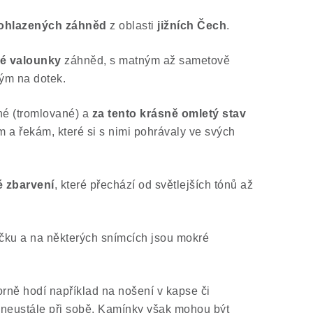
 ohlazených záhněd
z oblasti
jižních Čech
.
lé valounky
záhněd, s matným až sametově
ým na dotek.
né (tromlované) a
za tento krásně omletý stav
 a řekám, které si s nimi pohrávaly ve svých
 zbarvení
, které přechází od světlejších tónů až
čku a na některých snímcích jsou mokré
rně hodí například na nošení v kapse či
 neustále při sobě. Kamínky
však mohou být