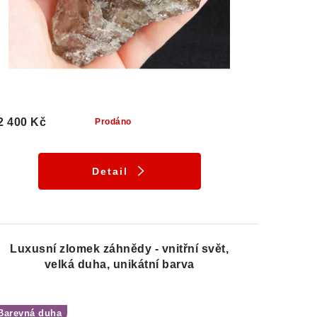
2 400 Kč
Prodáno
Detail
Luxusní zlomek záhnědy - vnitřní svět,
velká duha, unikátní barva
Barevná duha