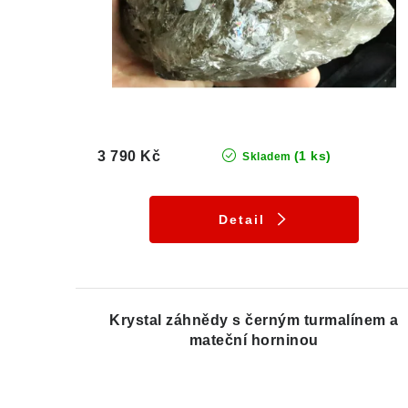
3 790 Kč
(1 ks)
Skladem
Detail
Krystal záhnědy s černým turmalínem a
mateční horninou