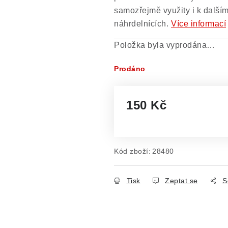
samozřejmě využity i k dalším
náhrdelnících.
Více informací
Položka byla vyprodána…
Prodáno
150 Kč
Měrná cena:
Kód zboží:
28480
Tisk
Zeptat se
S