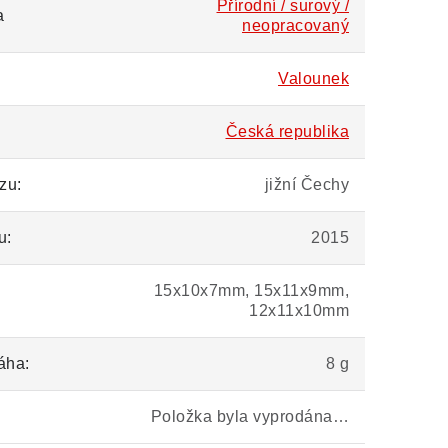
Přírodní / surový /
a
neopracovaný
Valounek
Česká republika
zu:
jižní Čechy
u:
2015
15x10x7mm, 15x11x9mm,
12x11x10mm
áha:
8 g
Položka byla vyprodána…