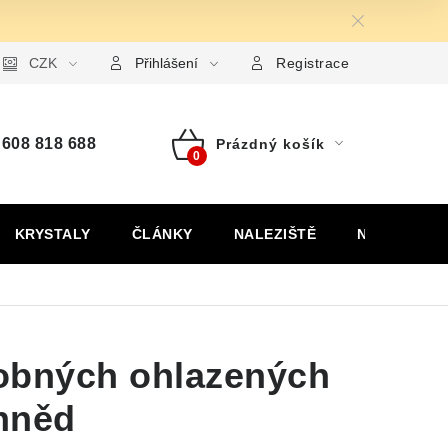
ormulář pro uplatnění reklamace
CZK
Formulář pro odstoupení od
Přihlášení
Registrace
608 818 688
Prázdný košík
Nákupní
košík
KRYSTALY
ČLÁNKY
NALEZIŠTĚ
NÁŠ PŘÍBĚH
obných ohlazených
hněd