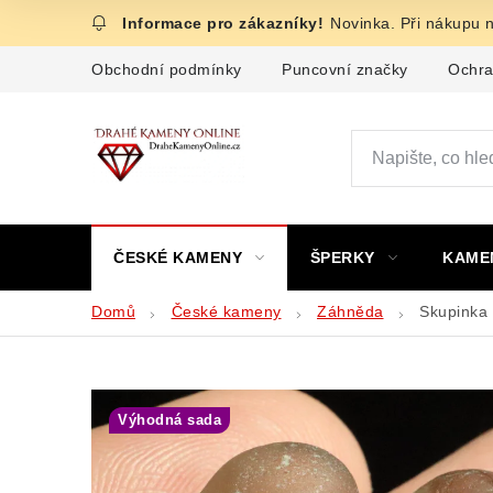
Přejít
Novinka. Při nákupu 
na
obsah
Obchodní podmínky
Puncovní značky
Ochra
ČESKÉ KAMENY
ŠPERKY
KAME
Domů
České kameny
Záhněda
Skupinka
Výhodná sada