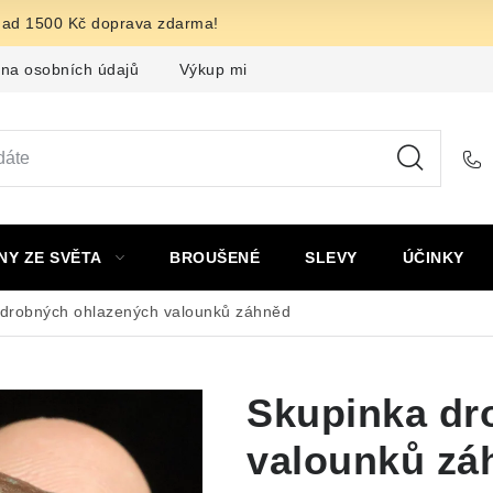
nad 1500 Kč doprava zdarma!
na osobních údajů
Výkup minerálů a drahých kamenů
F
NY ZE SVĚTA
BROUŠENÉ
SLEVY
ÚČINKY
 drobných ohlazených valounků záhněd
Skupinka dr
valounků zá