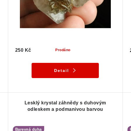
250 Kč
Prodáno
Detail
Lesklý krystal záhnědy s duhovým
odleskem a podmanivou barvou
Barevná duha