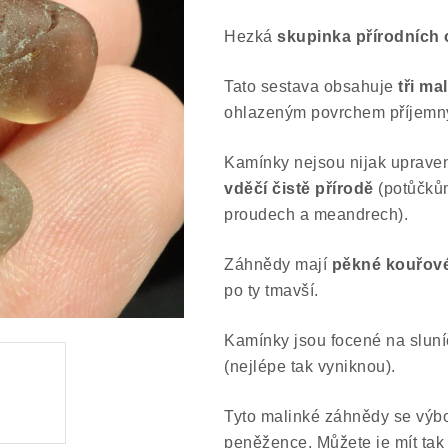
Hezká
skupinka přírodních
Tato sestava obsahuje
tři ma
ohlazeným povrchem příjemn
Kamínky nejsou nijak uprave
vděčí čistě přírodě
(potůčkům
proudech a meandrech).
Záhnědy mají
pěkné kouřové
po ty tmavší.
Kamínky jsou focené na sluní
(nejlépe tak vyniknou).
Tyto malinké záhnědy se výbo
peněžence. Můžete je mít tak