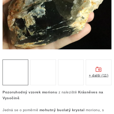
ČLÁNKY
NALEZIŠTĚ
NÁŠ PŘÍBĚH
VIDEOGALERIE
KONTAKT
MISTROVSKÉ KRYSTALY
+ další (11)
Obchodní podmínky
Puncovní značky
Ochrana osobních údajů
Pozoruhodný vzorek morionu
z naleziště
Krásněves na
Výkup minerálů a drahých kamenů
Vysočině
.
Formulář pro uplatnění reklamace
Jedná se o poměrně
mohutný buclatý krystal
morionu, s
Formulář pro odstoupení od smlouvy