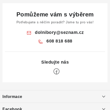
Pomůžeme vám s výběrem
Potřebujete s něčím poradit? Jsme tu pro vás!
dolnibory
@
seznam.cz
608 818 688
Z
á
Informace
p
a
Obchodní podmínky
Facebook