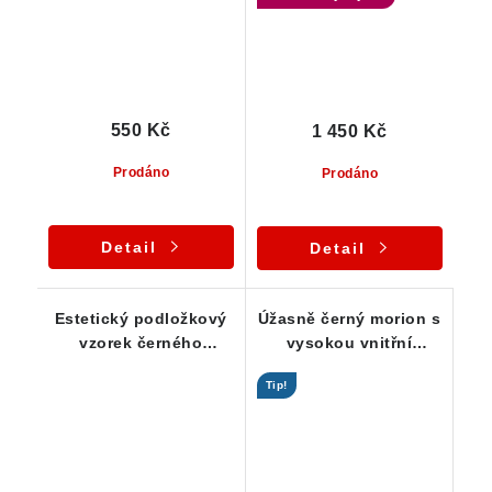
550 Kč
1 450 Kč
Prodáno
Prodáno
Detail
Detail
Estetický podložkový
Úžasně černý morion s
vzorek černého
vysokou vnitřní
morionu a stříbrného
čistotou
Tip!
muskovitu -
Mistrovský krystal
Strážce záznamů