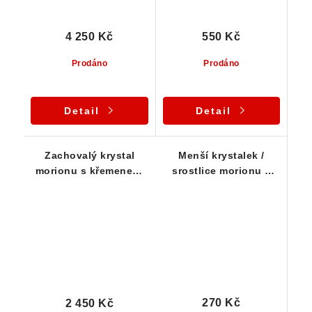
4 250 Kč
550 Kč
Prodáno
Prodáno
Detail
Detail
Zachovalý krystal
Menší krystalek /
morionu s křemenem,
srostlice morionu s
albitem a krásným
povlakem limonitu
lupenem muskovitu
270 Kč
2 450 Kč