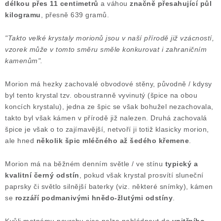
délkou přes 11 centimetrů
a váhou
značně přesahující půl
Poučení o právu na odstoupení od smlouvy
kilogramu
, přesně 639 gramů.
"Takto velké krystaly morionů jsou v naší přírodě již vzácností,
vzorek může v tomto směru směle konkurovat i zahraničním
kamenům".
Morion má hezky zachovalé obvodové stěny, původně / kdysy
byl tento krystal tzv. oboustranně vyvinutý (špice na obou
koncích krystalu), jedna ze špic se však bohužel nezachovala,
takto byl však kámen v přírodě již nalezen. Druhá zachovalá
špice je však o to zajímavější, netvoří ji totiž klasicky morion,
ale hned
několik špic mléčného až šedého křemene
.
Morion má na běžném denním světle / ve stínu
typický a
kvalitní černý odstín
, pokud však krystal prosvítí sluneční
paprsky či světlo silnější baterky (viz. některé snímky), kámen
se
rozzáří podmanivými hnědo-žlutými odstíny
.