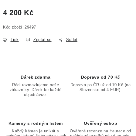
4 200 Kč
Měrná cena:
Kód zboží:
29497
Tisk
Zeptat se
Sdílet
Dárek zdarma
Doprava od 70 Kč
Rádi rozmazlujeme naše
Doprava po ČR už od 70 Kč (na
zákazníky. Dárek ke každé
Slovensko od 4 EUR).
objednávce.
Kameny s rodným listem
Ověřený eshop
Každý kámen je unikát s
Ověřené recenze na Heurece od
„rodným listem“ (jeho název, rok
našich zákazníků mluví za nás.