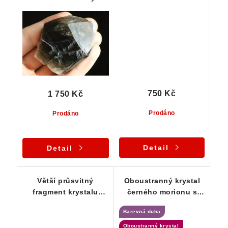
vnitřním světem
jako morion -
průsvitný krystal
750 Kč
1 750 Kč
Prodáno
Prodáno
Detail
Detail
Větší průsvitný
Oboustranný krystal
fragment krystalu
černého morionu s
morionu s patinou
šedým křemenem a
Barevná duha
limonitu
duhou
Oboustranný krystal