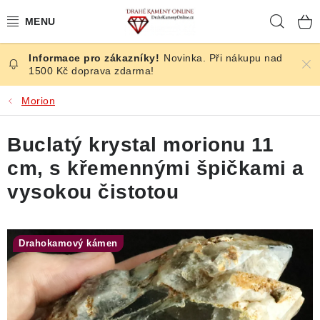
Přejít
Hleda
na
obsah
Novinka. Při nákupu nad
ČESKÉ KAMENY
1500 Kč doprava zdarma!
ŠPERKY
Morion
KAMENY ZE SVĚTA
Buclatý krystal morionu 11
cm, s křemennými špičkami a
BROUŠENÉ
vysokou čistotou
SLEVY
Drahokamový kámen
ÚČINKY
KRYSTALY