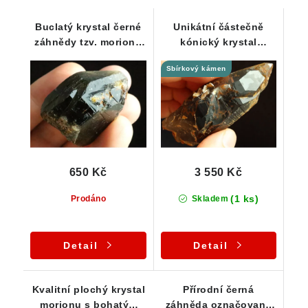
Buclatý krystal černé
Unikátní částečně
záhnědy tzv. morion -
kónický krystal
hezky průsvitný
morionu lehce
Sbírkový kámen
zdobený muskovitem
650 Kč
3 550 Kč
(1 ks)
Prodáno
Skladem
Detail
Detail
Kvalitní plochý krystal
Přírodní černá
morionu s bohatým
záhněda označovaná