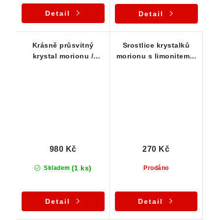
Detail
Detail
Krásně průsvitný
Srostlice krystalků
krystal morionu /
morionu s limonitem a
záhnědy s krustou
muskovitem
mléčného křemene
980 Kč
270 Kč
(1 ks)
Skladem
Prodáno
Detail
Detail