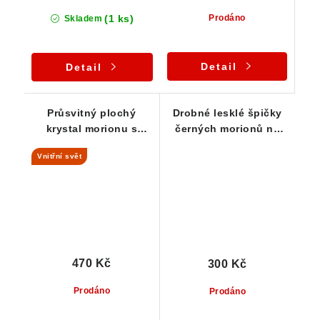
(1 ks)
Prodáno
Skladem
Detail
Detail
Průsvitný plochý
Drobné lesklé špičky
krystal morionu s
černých morionů na
vnitřním světem
mléčném křemeni
Vnitřní svět
470 Kč
300 Kč
Prodáno
Prodáno