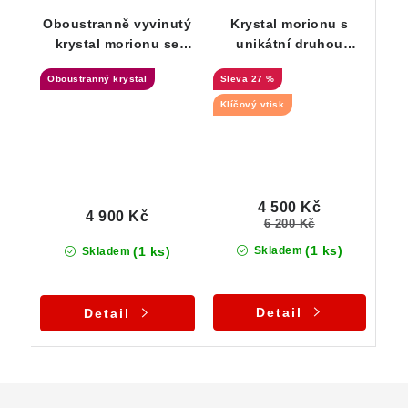
Oboustranně vyvinutý
Krystal morionu s
krystal morionu se
unikátní druhou
stopami limonitu
generací krystalové
Oboustranný krystal
27 %
záhnědy
Klíčový vtisk
4 500 Kč
4 900 Kč
6 200 Kč
(1 ks)
(1 ks)
Skladem
Skladem
Detail
Detail