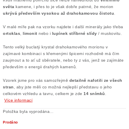
Kvůli matnému povrchu sice nelze nahlédnout do
vnitřního
světa
kamene, i přes to je však dobře patrné, že morion
ukrývá především vysokou až drahokamovou čistotu
.
V malé míře pak na vzorku najdete i další minerály jako třeba
ortoklas
,
limonit
nebo i
lupínek stříbrné slídy
/ muskovitu.
Tento velký buclatý krystal drahokamového morionu v
zajímavé kombinaci s křemenými špicemi rozhodně má čím
zaujmout a to ať už sběratele, nebo ty z vás, jenž se zajímáte
především o energii drahých kamenů.
Vzorek jsme pro vás samozřejmě
detailně nafotili ze všech
stran
, aby jste měli co možná nejlepší představu o jeho
celkovém vzhledu a tavru, celkem je zde
14 snímků
.
Více informací
Položka byla vyprodána…
Prodáno