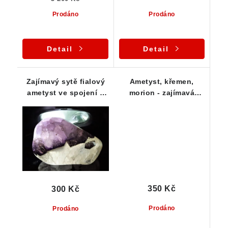
Prodáno
Prodáno
Detail
Detail
Zajímavý sytě fialový
Ametyst, křemen,
ametyst ve spojení s
morion - zajímavá
křišťálem - tromlovaný
kombinace s
valounek
hradbovou kresbou
350 Kč
300 Kč
Prodáno
Prodáno