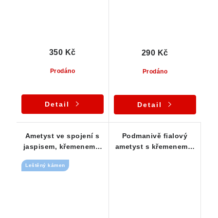
350 Kč
290 Kč
Prodáno
Prodáno
Detail
Detail
Ametyst ve spojení s
Podmanivě fialový
jaspisem, křemenem a
ametyst s křemenem a
křišťálem - ČR
křišťálem - leštěná
Leštěný kámen
silná destička