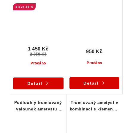
krásně fialových
seříznutý a vyleštěný
38 %
špiček
vzorek
1 450 Kč
950 Kč
2 350 Kč
Prodáno
Prodáno
Detail
Detail
Podlouhlý tromlovaný
Tromlovaný ametyst v
valounek ametystu -
kombinaci s křemenem
průsvitný kamínek
a křišťálem