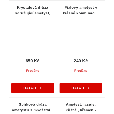
Krystalová drůza
Fialový ametyst v
sdružující ametyst,
krásné kombinaci s
morion a křemen -
ledovým křišťálem a
Bochovice
mléčným křemenem
650 Kč
240 Kč
Prodáno
Prodáno
Detail
Detail
Sbírková drůza
Ametyst, jaspis,
ametystu s množstvím
křišťál, křemen -