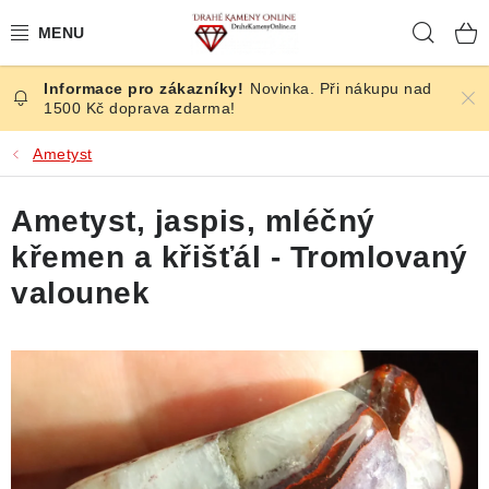
Přejít
Hleda
na
obsah
Novinka. Při nákupu nad
ČESKÉ KAMENY
1500 Kč doprava zdarma!
ŠPERKY
Ametyst
KAMENY ZE SVĚTA
Ametyst, jaspis, mléčný
křemen a křišťál - Tromlovaný
BROUŠENÉ
valounek
SLEVY
ÚČINKY
KRYSTALY