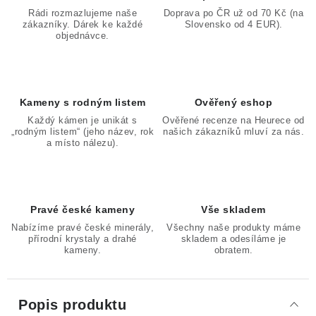
Rádi rozmazlujeme naše
Doprava po ČR už od 70 Kč (na
zákazníky. Dárek ke každé
Slovensko od 4 EUR).
objednávce.
Kameny s rodným listem
Ověřený eshop
Každý kámen je unikát s
Ověřené recenze na Heurece od
„rodným listem“ (jeho název, rok
našich zákazníků mluví za nás.
a místo nálezu).
Pravé české kameny
Vše skladem
Nabízíme pravé české minerály,
Všechny naše produkty máme
přírodní krystaly a drahé
skladem a odesíláme je
kameny.
obratem.
Popis produktu