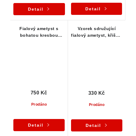
Detail
Detail
Fialový ametyst s
Vzorek sdružující
bohatou kresbou
fialový ametyst, křišťál
hnědo-červeného
a mléčný křemen
jaspisu - leštěný
kámen
750 Kč
330 Kč
Prodáno
Prodáno
Detail
Detail