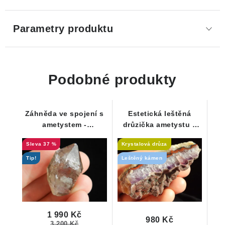
Parametry produktu
Podobné produkty
Záhněda ve spojení s
Estetická leštěná
ametystem -
drůzička ametystu s
oboustranně vyvinutý
kresbou jaspisu -
37 %
Krystalová drůza
krystal s náznakem
kvalitní kousek
fantomu - Česká Mez
Tip!
Leštěný kámen
1 990 Kč
980 Kč
3 200 Kč