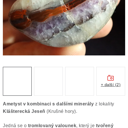
ČLÁNKY
NALEZIŠTĚ
NÁŠ PŘÍBĚH
VIDEOGALERIE
KONTAKT
MISTROVSKÉ KRYSTALY
+ další (2)
Obchodní podmínky
Puncovní značky
Ochrana osobních údajů
Ametyst
v kombinaci s dalšími minerály
z lokality
Výkup minerálů a drahých kamenů
Klášterecká Jeseň
(Krušné hory).
Formulář pro uplatnění reklamace
Jedná se o
tromlovaný valounek
, který je
tvořený
Formulář pro odstoupení od smlouvy