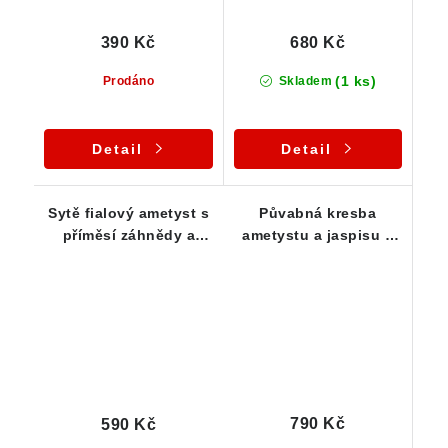
390 Kč
680 Kč
(1 ks)
Prodáno
Skladem
Detail
Detail
Sytě fialový ametyst s
Půvabná kresba
příměsí záhnědy a
ametystu a jaspisu v
křemene - část
křemeni prostoupeném
vyleštěné drůzy
křišťálem
790 Kč
590 Kč