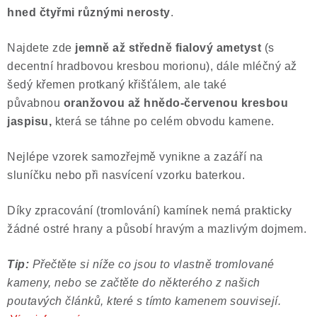
hned čtyřmi různými nerosty
.
Poučení o právu na odstoupení od smlouvy
Najdete zde
jemně až středně fialový ametyst
(s
decentní hradbovou kresbou morionu), dále mléčný až
šedý křemen protkaný křišťálem, ale také
půvabnou
oranžovou až hnědo-červenou kresbou
jaspisu,
která se táhne
po celém obvodu kamene
.
Nejlépe vzorek samozřejmě vynikne a zazáří na
sluníčku nebo při nasvícení vzorku baterkou.
Díky zpracování (tromlování) kamínek nemá prakticky
žádné ostré hrany a působí hravým a mazlivým dojmem.
Tip:
Přečtěte si níže co jsou to vlastně tromlované
kameny, nebo se začtěte do některého z našich
poutavých článků, které s tímto kamenem souvisejí.