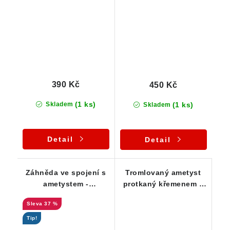
(ČR)
valounek
390 Kč
450 Kč
(1 ks)
(1 ks)
Skladem
Skladem
Detail
Detail
Záhněda ve spojení s
Tromlovaný ametyst
ametystem -
protkaný křemenem a
oboustranně vyvinutý
křišťálem + jaspis
37 %
krystal s náznakem
fantomu - Česká Mez
Tip!