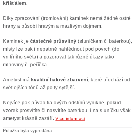
křišťálem
.
Poučení o právu na odstoupení od smlouvy
Díky zpracování (tromlování) kamínek nemá žádné ostré
hrany a působí hravým a mazlivým dojmem.
Kamínek je
částečně průsvitný
(sluníčkem či baterkou),
místy lze pak i nepatrně nahlédnout pod povrch (do
vnitřního světa) a pozorovat tak různé úkazy jako
mlhoviny či peříčka.
Ametyst má
kvalitní fialové zbarvení
, které přechází od
světlejších tónů až po ty sytější.
Nejvíce pak půvab fialových odstínů vynikne, pokud
vzorek prosvítíte či nasvítíte baterkou, i na sluníčku však
ametyst krásně zazáří.
Více informací
Položka byla vyprodána…