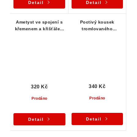
Detail
Detail
Ametyst ve spojení s
Poctivý kousek
křemenem a křišťálem
tromlovaného
- tromlovaný vzorek
ametystu
prostoupeného
křemenem
340 Kč
320 Kč
Prodáno
Prodáno
Detail
Detail