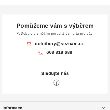
Pomůžeme vám s výběrem
Potřebujete s něčím poradit? Jsme tu pro vás!
dolnibory
@
seznam.cz
608 818 688
Z
á
Informace