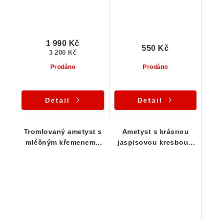
1 990 Kč
550 Kč
3 200 Kč
Prodáno
Prodáno
Detail
Detail
Tromlovaný ametyst s
Ametyst s krásnou
mléčným křemenem -
jaspisovou kresbou -
Český kámen
tromlovaný český
kámen