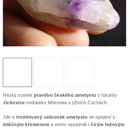
ČLÁNKY
NALEZIŠTĚ
NÁŠ PŘÍBĚH
VIDEOGALERIE
KONTAKT
MISTROVSKÉ KRYSTALY
Obchodní podmínky
Puncovní značky
Hezký vzorek
pravého českého ametystu
z lokality
Ochrana osobních údajů
Jickovice
nedaleko Milevska v jižních Čechách.
Výkup minerálů a drahých kamenů
Jde o
tromlovaný valounek ametystu
ve spojení s
Formulář pro uplatnění reklamace
mléčným křemenem
a velmi nepatrně i
čirým ledovým
Formulář pro odstoupení od smlouvy