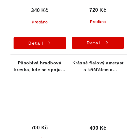
720 Kč
340 Kč
Prodáno
Prodáno
Detail
Detail
Působivá hradbová
Krásně fialový ametyst
kresba, kde se spojuje
s křišťálem a
ametyst, morion a
křemenem - Jickovice
křemen
700 Kč
400 Kč