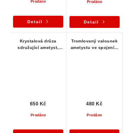
Prodáno
Prodáno
Detail
Detail
Krystalová drůza
Tromlovaný valounek
sdružující ametyst,
ametystu ve spojení s
morion a křemen -
křemenem a křišťálem
Bochovice
650 Kč
480 Kč
Prodáno
Prodáno