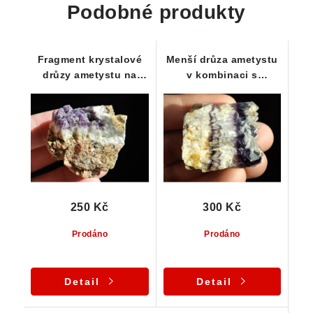
Podobné produkty
Fragment krystalové
Menší drůza ametystu
drůzy ametystu na
v kombinaci s
křemenné podložce
morionem a křemenem
250 Kč
300 Kč
Prodáno
Prodáno
Detail
Detail