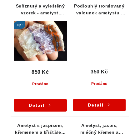
Seříznutý a vyleštěný
Podlouhlý tromlovaný
vzorek - ametyst,
valounek ametystu -
jaspis, křišťál, křemen
průsvitný kamínek
Tip!
350 Kč
850 Kč
Prodáno
Prodáno
Detail
Detail
Ametyst s jaspisem,
Ametyst, jaspis,
křemenem a křišťálem
mléčný křemen a
- Tromlovaný kámen
křišťál - Tromlovaný