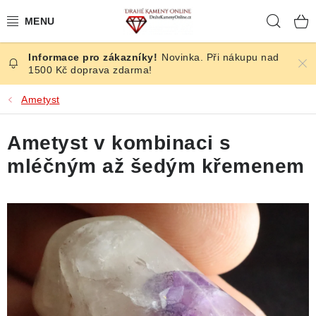
Přejít
Hleda
na
obsah
Novinka. Při nákupu nad
ČESKÉ KAMENY
1500 Kč doprava zdarma!
ŠPERKY
Ametyst
KAMENY ZE SVĚTA
Ametyst v kombinaci s
mléčným až šedým křemenem
BROUŠENÉ
SLEVY
ÚČINKY
KRYSTALY