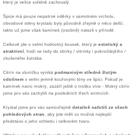
který je velice solidně zachovalý.
Poučení o právu na odstoupení od smlouvy
Špice má pouze nepatrné oděrky v samotném vrcholu,
obvodové stěny krystalu byly původně zřejmě o něco delší,
takto už jsme však kamínek (osobně) nalezli v přírodě.
Celkově jde o velmi hodnotný kousek, který je
estetický a
atraktivní
, hodí se tedy do sbírky / vitrínky i pokročilejšího /
zkušeného šutráka.
Citrín na sluníčku vyniká
podmanivým středně žlutým
odstínem
s velmi jemně kouřovými tóny ve špici. Pokud je
kamínek navíc mokrý, zazáří ještě o trošku více - Mokrý citrín
jsme pro vás zachytili na posledních třech snímcích.
Krystal jsme pro vás samozřejmě
detailně nafotili ze všech
pohledových stran
, aby jste měli co možná nejlepší
představu o jeho vzhledu i celkovém tvaru.