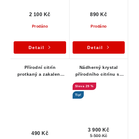
2 100 Kč
890 Kč
Prodáno
Prodáno
Detail
Detail
Přírodní citrín
Nádherný krystal
protkaný a zakalený
přírodního citrínu se
oranžovým křemenem
sametově ohlazeným
29 %
povrchem a slušnou
vnitřní čistotou
Tip!
3 900 Kč
490 Kč
5 500 Kč