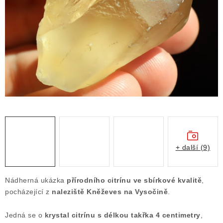
ČLÁNKY
NALEZIŠTĚ
NÁŠ PŘÍBĚH
VIDEOGALERIE
KONTAKT
MISTROVSKÉ KRYSTALY
+ další (9)
Obchodní podmínky
Puncovní značky
Ochrana osobních údajů
Nádherná ukázka
přírodního citrínu ve sbírkové kvalitě
,
Výkup minerálů a drahých kamenů
pocházející z
naleziště Kněževes na Vysočině
.
Formulář pro uplatnění reklamace
Jedná se o
krystal citrínu s délkou takřka 4 centimetry
,
Formulář pro odstoupení od smlouvy