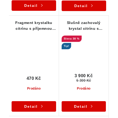
Detail
Detail
Fragment krystalku
Slušně zachovalý
citrínu s příjemnou
krystal citrínu s
žlutou barvou
tmavou špičkou a
38 %
křemennou základnou
Tip!
3 900 Kč
470 Kč
6 300 Kč
Prodáno
Prodáno
Detail
Detail