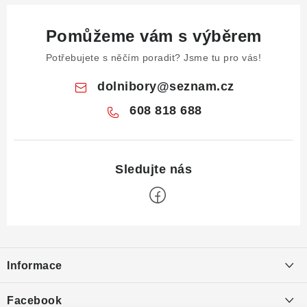
Pomůžeme vám s výběrem
Potřebujete s něčím poradit? Jsme tu pro vás!
dolnibory
@
seznam.cz
608 818 688
Z
á
Informace
p
a
Obchodní podmínky
Facebook