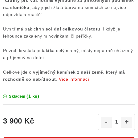
"
Citríny pro vás fotíme výhradně za přirozených podmínek
na sluníčku
, aby jejich žlutá barva na snímcích co nejvíce
odpovídala realitě".
Uvnitř má pak citrín
solidní celkovou čistotu
, i když je
lehounce zakalený mlhovinkami či peříčky.
Povrch krystalu je takřka celý matný, místy nepatrně ohlazený
a příjemný na dotek.
Celkově jde o
vyjímečný kamínek z naší země, který má
rozhodně co nabídnout
.
Více informací
(1 ks)
Skladem
3 900 Kč
Měrná cena: