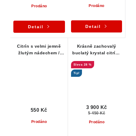
Prodáno
Prodáno
Detail
Detail
Citrín s velmi jemně
Krásně zachovalý
žlutým nádechem /
buclatý krystal citrínu
barva šampaňského
s příjemným matným
28 %
povrchem a
výraznějším kouřovým
Tip!
nádechem
3 900 Kč
550 Kč
5 450 Kč
Prodáno
Prodáno