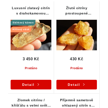
Luxusní zlatavý citrín
Žluté citríny
s drahokamovou
prostoupené
vnitřní čistotou - Část
oranžovým křemenem -
Sbírkový kámen
krystalu
Sestava 3 ks
Klíčový vtisk
3 450 Kč
430 Kč
Prodáno
Prodáno
Detail
Detail
Zlomek citrínu /
Příjemně sametově
křišťálu s velmi světle
ohlazený citrín s