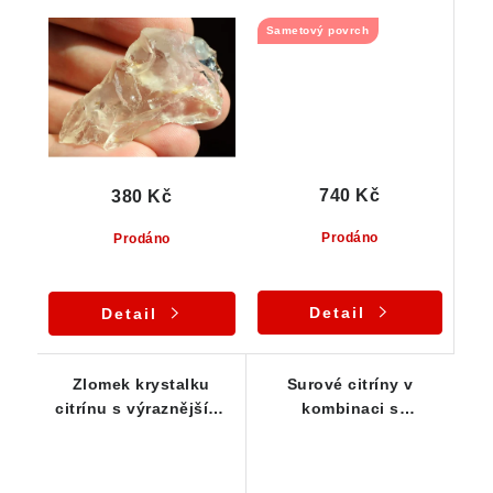
žlutými tóny
půvabnou žlutou
Sametový povrch
barvou
740 Kč
380 Kč
Prodáno
Prodáno
Detail
Detail
Zlomek krystalku
Surové citríny v
citrínu s výraznějšími
kombinaci s
kouřovými tóny
oranžovým křemenem -
Série 3 ks