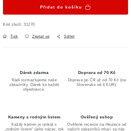
Přidat do košíku
Kód zboží:
31270
Tisk
Zeptat se
Sdílet
Dárek zdarma
Doprava od 70 Kč
Rádi rozmazlujeme naše
Doprava po ČR už od 70 Kč (na
zákazníky. Dárek ke každé
Slovensko od 4 EUR).
objednávce.
Kameny s rodným listem
Ověřený eshop
Každý kámen je unikát s
Ověřené recenze na Heurece od
„rodným listem“ (jeho název, rok
našich zákazníků mluví za nás.