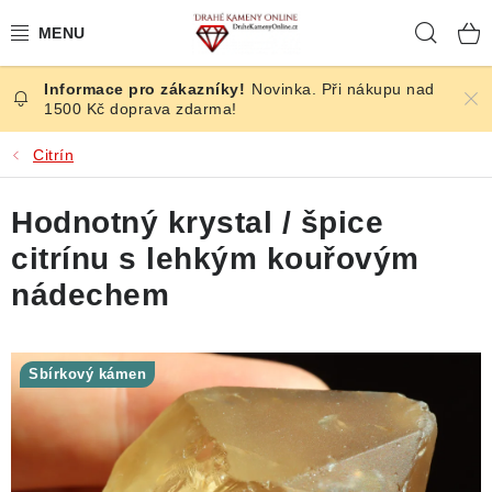
Přejít
Hleda
na
obsah
Novinka. Při nákupu nad
ČESKÉ KAMENY
1500 Kč doprava zdarma!
ŠPERKY
Citrín
KAMENY ZE SVĚTA
Hodnotný krystal / špice
citrínu s lehkým kouřovým
BROUŠENÉ
nádechem
SLEVY
Sbírkový kámen
ÚČINKY
KRYSTALY