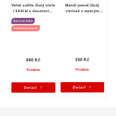
Velmi světle žlutý citrín
Menší jemně žlutý
/ křišťál s decentními
citrínek s matným
kouřovými tóny
povrchem
Barevná duha
Sametový povrch
350 Kč
660 Kč
Prodáno
Prodáno
Detail
Detail