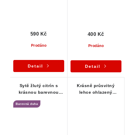
590 Kč
400 Kč
Prodáno
Prodáno
Detail
Detail
Sytě žlutý citrín s
Krásně průsvitný
krásnou barevnou
lehce ohlazený
duhou
citrínek s půvabnou
Barevná duha
žlutou barvou