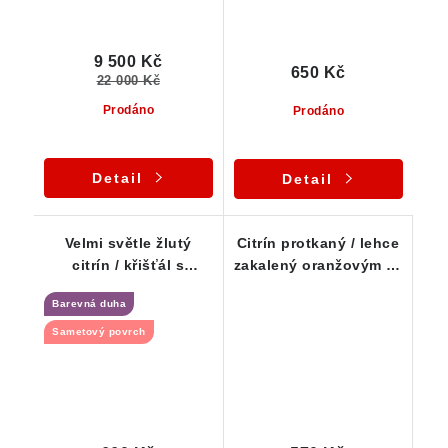
9 500 Kč
650 Kč
22 000 Kč
Prodáno
Prodáno
Detail
Detail
Velmi světle žlutý
Citrín protkaný / lehce
citrín / křišťál s
zakalený oranžovým až
decentními kouřovými
mléčným křemenem
Barevná duha
tóny
Sametový povrch