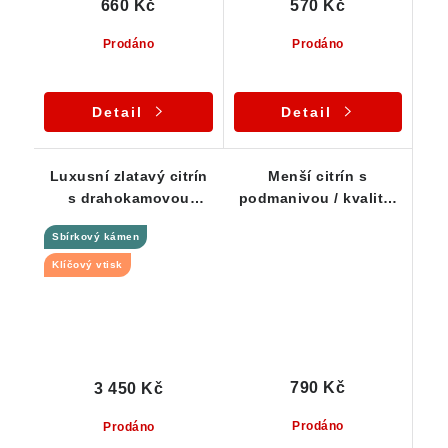
660 Kč
570 Kč
Prodáno
Prodáno
Detail
Detail
Luxusní zlatavý citrín
Menší citrín s
s drahokamovou
podmanivou / kvalitní
vnitřní čistotou - Část
žlutou barvou
Sbírkový kámen
krystalu
Klíčový vtisk
790 Kč
3 450 Kč
Prodáno
Prodáno