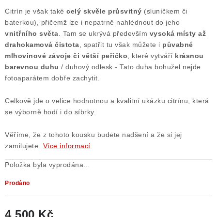
Citrín je však také
celý skvěle průsvitný
(sluníčkem či
baterkou), přičemž lze i nepatrně nahlédnout do jeho
vnitřního světa
. Tam se ukrývá především
vysoká místy až
drahokamová čistota
, spatřit tu však můžete i
půvabné
mlhovinové závoje či větší peříčko
, které vytváří
krásnou
barevnou duhu
/ duhový odlesk - Tato duha bohužel nejde
fotoaparátem dobře zachytit.
Celkově jde o velice hodnotnou a kvalitní ukázku citrínu, která
se výborně hodí i do síbrky.
Věříme, že z tohoto kousku budete nadšení a že si jej
zamilujete.
Více informací
Položka byla vyprodána…
Prodáno
4 500 Kč