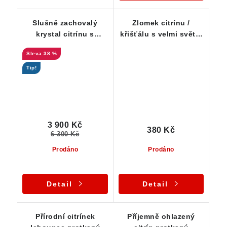
Slušně zachovalý
Zlomek citrínu /
krystal citrínu s
křišťálu s velmi světle
tmavou špičkou a
žlutými tóny
38 %
křemennou základnou
Tip!
3 900 Kč
380 Kč
6 300 Kč
Prodáno
Prodáno
Detail
Detail
Přírodní citrínek
Příjemně ohlazený