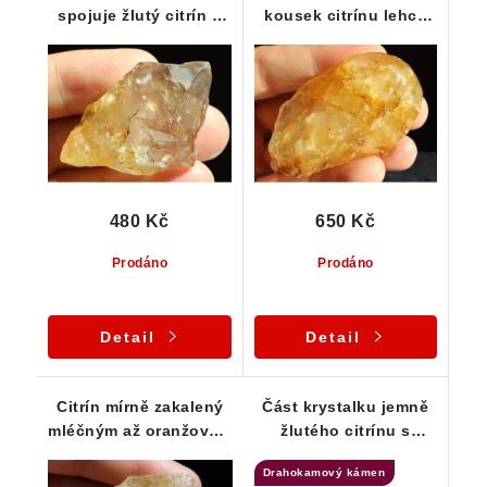
spojuje žlutý citrín a
kousek citrínu lehce
lehce kouřová
protkaný / zakalený
záhněda
křemenem
480 Kč
650 Kč
Prodáno
Prodáno
Detail
Detail
Citrín mírně zakalený
Část krystalku jemně
mléčným až oranžovým
žlutého citrínu s
křemenem
decentními kouřovými
Drahokamový kámen
tóny