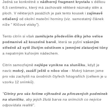
Jedná se konkrétně o
nádherný fragment krystalu
s délkou
Poučení o právu na odstoupení od smlouvy
6,5 centimetru, který má zachovalé některé náznaky stěn a
ploch. V některých pasážích je pak tento kousek i
zajímavě
otlačený
od okolní mateční horniny (viz. samostatný článek
níže " Klíčové vtisky").
Tento citrín si však
zamilujete především díky jeho velice
podmanivé až kouzelné barvě
, která se pyšní
vzácným
středně až sytě žlutým odstínem s jemnými zlatavými tóny
a nepatrným kuřovým nádechem.
Citrín samozřejmě
nejlépe vynikne na sluníčku
, když je
navíc
mokrý, zazáří ještě o něco více
- Mokrý kámen jsme
pro vás zachytili na úvodních čtyřech fotografiích (celkem je u
vzorku 12 snímků).
"
Citríny pro vás fotíme výhradně za přirozených podmínek
na sluníčku
, aby jejich žlutá barva na snímcích co nejvíce
odpovídala realitě".