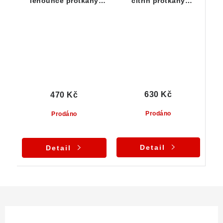
lehounce protkaný
citrín protkaný
oranžovým křemenem
oranžovým křemenem
630 Kč
470 Kč
Prodáno
Prodáno
Detail
Detail