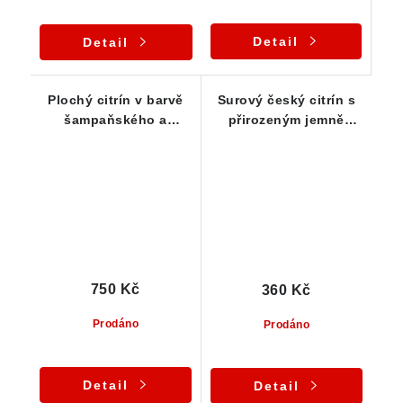
Detail
Detail
Plochý citrín v barvě
Surový český citrín s
šampaňského a
přirozeným jemně
žilkováním oranžového
žlutým odstínem a
křemene
bublinkami uvnitř
750 Kč
360 Kč
Prodáno
Prodáno
Detail
Detail