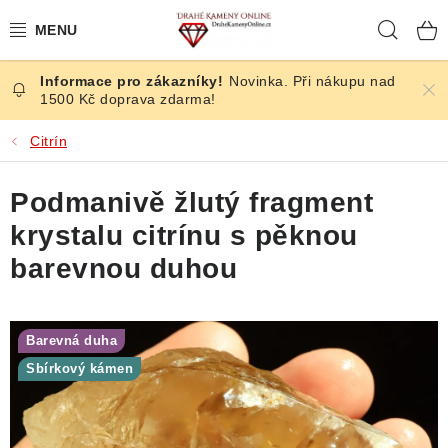
Přejít
Hleda
na
obsah
Novinka. Při nákupu nad
ČESKÉ KAMENY
1500 Kč doprava zdarma!
ŠPERKY
Citrín
KAMENY ZE SVĚTA
Podmanivě žlutý fragment
krystalu citrínu s pěknou
BROUŠENÉ
barevnou duhou
SLEVY
Barevná duha
ÚČINKY
Sbírkový kámen
KRYSTALY