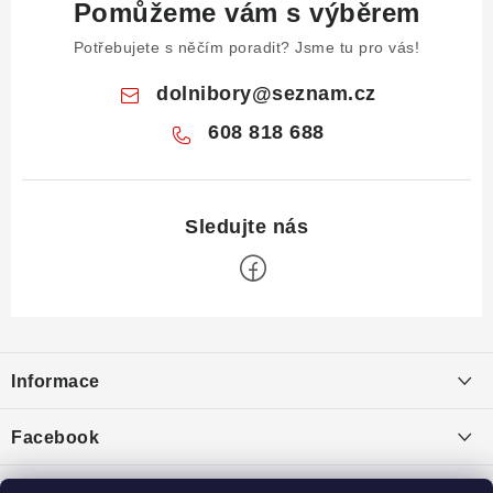
Pomůžeme vám s výběrem
Potřebujete s něčím poradit? Jsme tu pro vás!
dolnibory
@
seznam.cz
608 818 688
Z
á
Informace
p
a
Obchodní podmínky
Facebook
t
Puncovní značky
í