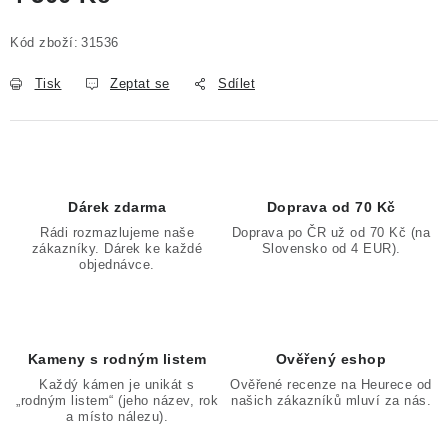
Měrná cena:
Kód zboží:
31536
Tisk
Zeptat se
Sdílet
Dárek zdarma
Doprava od 70 Kč
Rádi rozmazlujeme naše
Doprava po ČR už od 70 Kč (na
zákazníky. Dárek ke každé
Slovensko od 4 EUR).
objednávce.
Kameny s rodným listem
Ověřený eshop
Každý kámen je unikát s
Ověřené recenze na Heurece od
„rodným listem“ (jeho název, rok
našich zákazníků mluví za nás.
a místo nálezu).