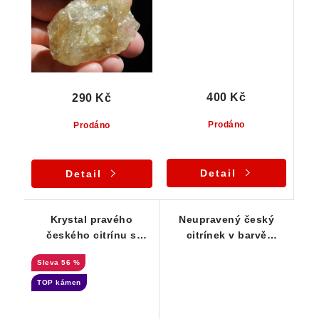
400 Kč
290 Kč
Prodáno
Prodáno
Detail
Detail
Krystal pravého
Neupravený český
českého citrínu s
citrínek v barvě
unikátní barvou a
označované jako
56 %
pestrým vnitřním
"šampáňo"
světem
TOP kámen