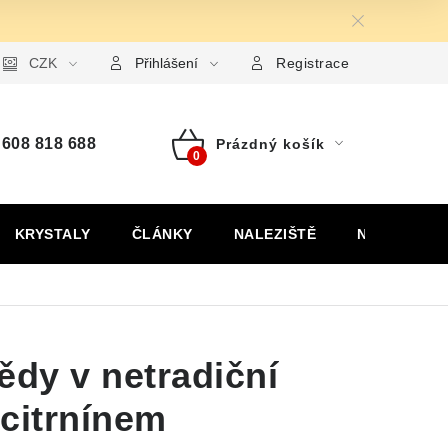
ormulář pro uplatnění reklamace
CZK
Formulář pro odstoupení od
Přihlášení
Registrace
608 818 688
Prázdný košík
Nákupní
košík
KRYSTALY
ČLÁNKY
NALEZIŠTĚ
NÁŠ PŘÍBĚH
ědy v netradiční
citrnínem