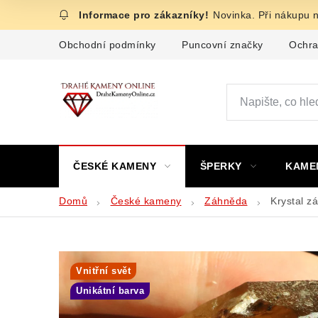
Přejít
Novinka. Při nákupu 
na
obsah
Obchodní podmínky
Puncovní značky
Ochra
ČESKÉ KAMENY
ŠPERKY
KAME
Domů
České kameny
Záhněda
Krystal z
Vnitřní svět
Unikátní barva