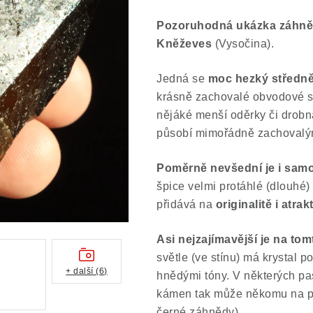
Pozoruhodná ukázka záhněd
Kněževes
(Vysočina).
Jedná se
moc hezký středně 
krásně zachovalé obvodové s
nějáké menší oděrky či drobná
působí mimořádně zachoval
Poměrně nevšední je i samot
špice velmi protáhlé (dlouhé)
přidává na
originalitě i atrakt
Asi nejzajímavější je na to
světle (ve stínu) má krystal 
+ další (6)
hnědými tóny. V některých pa
kámen tak může někomu na pr
černé záhnědy).