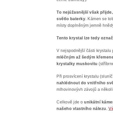
To nejúžasnější však přijde,
světlo baterky
. Kámen se tot
místy doplněným jemně hněd
Tento krystal lze tedy označ
V nejspodnější části krystalu
mléčným až šedým křemen
krystalky muskovitu
(stříbrn
Při prosvícení krystalu (slun
nahlédnout do vnitřního sv
mlhovinovývh závojů a několik
Celkově jde o
unikátní káme
našeho vlastního nálezu
.
Ví