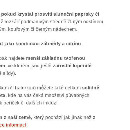
 pokud krystal prosvítí sluneční paprsky či
iž rozzáří podmanivým středně žlutým odstínem,
ým, kouřovým či černým nádechem.
it jako kombinaci záhnědy a citrínu
.
 pak najdete
menší základnu tvořenou
em
, ve kterém jsou ještě
zarostlé lupenité
é slídy).
íčkem či baterkou) můžete také celkem
solidně
ěta
, kde na vás čeká množství půvabných
 peříček či dalších inkluzí.
n z naší země
, který pochází jak jinak než
z
ce informací