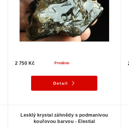
2 750 Kč
Prodáno
Detail
Lesklý krystal záhnědy s podmanivou
kouřovou barvou - Elestial