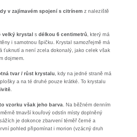
y v zajímavém spojení s citrínem
z naleziště
velký krystal
s
délkou 6 centimetrů
, který má
těny i samotnou špičku. Krystal samozřejmě má
 ťuknutí a není zcela dokonalý, jako celek však
ým dojmem.
ná tvar / růst krystalu
, kdy na jedné straně má
 plošky a na té druhé pouze krátké. To krystalu
ivitě
.
mto vzorku však jeho barva
. Na běžném denním
poměrně tmavší kouřový odstín místy doplněný
sážích je dokonce zbarvení téměř černé a
vní pohled připomínat i morion (vzácný druh