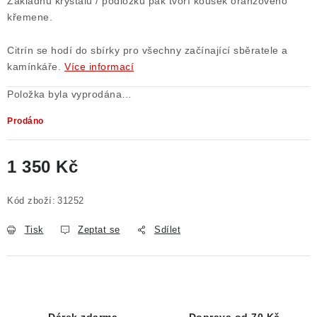
Základnu krystalu / podložku pak tvoří kousek oranžového
křemene.
Citrín se hodí do sbírky pro všechny začínající sběratele a
kamínkáře.
Více informací
Položka byla vyprodána…
Prodáno
1 350 Kč
Měrná cena:
Kód zboží:
31252
Tisk
Zeptat se
Sdílet