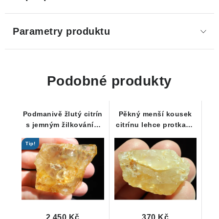
Parametry produktu
Podobné produkty
Podmanivě žlutý citrín
Pěkný menší kousek
s jemným žilkováním
citrínu lehce protkaný
oranžového křemene
křemenem - Vysočina
Tip!
2 450 Kč
370 Kč