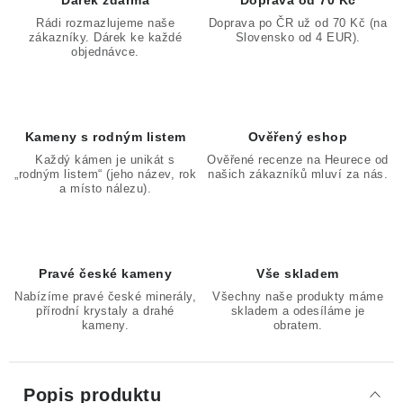
Dárek zdarma
Doprava od 70 Kč
Rádi rozmazlujeme naše
Doprava po ČR už od 70 Kč (na
zákazníky. Dárek ke každé
Slovensko od 4 EUR).
objednávce.
Kameny s rodným listem
Ověřený eshop
Každý kámen je unikát s
Ověřené recenze na Heurece od
„rodným listem“ (jeho název, rok
našich zákazníků mluví za nás.
a místo nálezu).
Pravé české kameny
Vše skladem
Nabízíme pravé české minerály,
Všechny naše produkty máme
přírodní krystaly a drahé
skladem a odesíláme je
kameny.
obratem.
Popis produktu