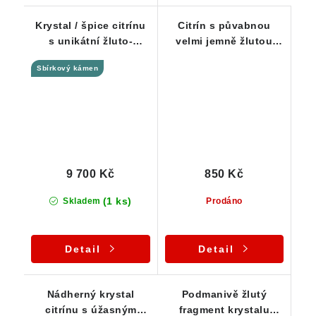
Krystal / špice citrínu
Citrín s půvabnou
s unikátní žluto-
velmi jemně žlutou
zlatavou barvou a
barvou
Sbírkový kámen
kouřovými tóny
9 700 Kč
850 Kč
(1 ks)
Skladem
Prodáno
Detail
Detail
Nádherný krystal
Podmanivě žlutý
citrínu s úžasným
fragment krystalu