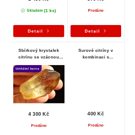
(1 ks)
Skladem
Prodáno
Detail
Detail
Sbírkový krystalek
Surové citríny v
citrínu se vzácnou
kombinaci s
tmavou špičkou /
oranžovým křemenem -
Unikátní barva
Vysočina
Série 3 ks
400 Kč
4 300 Kč
Prodáno
Prodáno