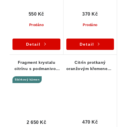
550 Kč
370 Kč
Prodáno
Prodáno
Detail
Detail
Fragment krystalu
Citrín protkaný
citrínu s podmanivou
oranžovým křemenem -
žlutou barvou a
Kněževes / Vysočina
Sbírkový kámen
vysokou čistotou
470 Kč
2 650 Kč