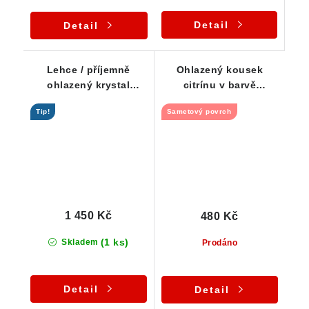
Detail
Detail
Lehce / příjemně
Ohlazený kousek
ohlazený krystal
citrínu v barvě
citrínu z Vysočiny
šampaňského
Tip!
Sametový povrch
1 450 Kč
480 Kč
(1 ks)
Skladem
Prodáno
Detail
Detail