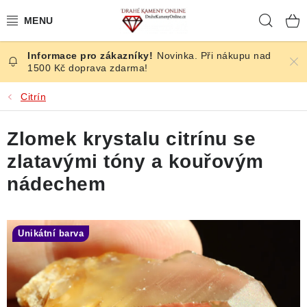
Přejít
Hleda
na
obsah
Novinka. Při nákupu nad
ČESKÉ KAMENY
1500 Kč doprava zdarma!
ŠPERKY
Citrín
KAMENY ZE SVĚTA
Zlomek krystalu citrínu se
zlatavými tóny a kouřovým
BROUŠENÉ
nádechem
SLEVY
Unikátní barva
ÚČINKY
KRYSTALY