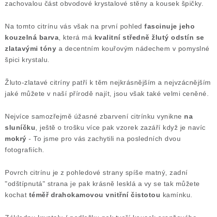
zachovalou část obvodové krystalové stěny a kousek špičky.
Poučení o právu na odstoupení od smlouvy
Na tomto citrínu vás však na první pohled
fascinuje jeho
kouzelná barva
, která má
kvalitní středně žlutý odstín se
zlatavými tóny
a decentním kouřovým nádechem v pomyslné
špici krystalu.
Žluto-zlatavé citríny patří k těm nejkrásnějším a nejvzácnějším
jaké můžete v naší přírodě najít, jsou však také velmi ceněné.
Nejvíce samozřejmě úžasné zbarvení citrínku vynikne
na
sluníčku
, ještě o trošku více pak vzorek zazáří když je navíc
mokrý
- To jsme pro vás zachytili na posledních dvou
fotografiích.
Povrch citrínu je z pohledové strany spíše matný, zadní
"odštípnutá" strana je pak krásně lesklá a vy se tak můžete
kochat
téměř drahokamovou vnitřní čistotou
kamínku.