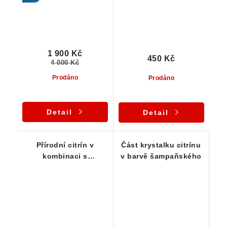
1 900 Kč
450 Kč
4 000 Kč
Prodáno
Prodáno
Detail
Detail
Přírodní citrín v
Část krystalku citrínu
kombinaci s
v barvě šampaňského
oranžovým křemenem