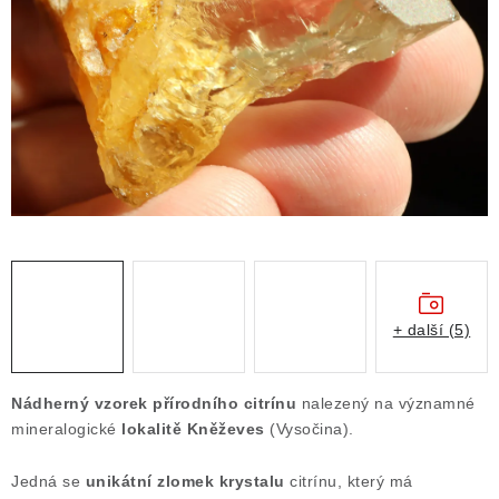
ČLÁNKY
NALEZIŠTĚ
NÁŠ PŘÍBĚH
VIDEOGALERIE
KONTAKT
MISTROVSKÉ KRYSTALY
+ další (5)
Obchodní podmínky
Puncovní značky
Ochrana osobních údajů
Nádherný vzorek přírodního citrínu
nalezený na významné
Výkup minerálů a drahých kamenů
mineralogické
lokalitě Kněževes
(Vysočina).
Formulář pro uplatnění reklamace
Jedná se
unikátní zlomek krystalu
citrínu, který má
Formulář pro odstoupení od smlouvy